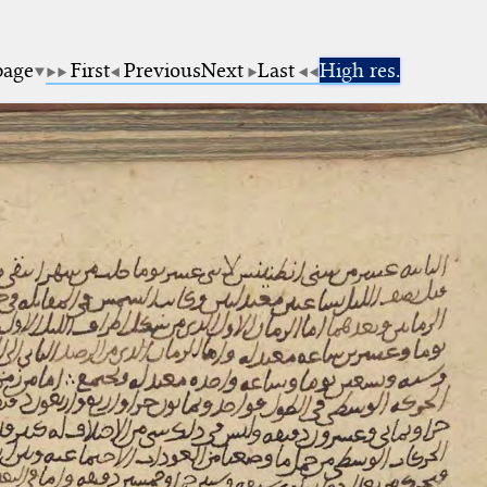
page
First
Previous
Next
Last
High res.