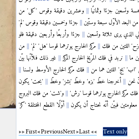
سة وتسعين جزءًا وثمانيًا
وعشرين دقيقة وقوس 'كل' من
ن البعد الأوّل سبعة وستّين
جزءًا وخمسين دقيقة وقوس 'لم'
اني الذي يرى ثلاثة وتسعين
جزءًا وأربعًا وأربعين دقيقة فلو
' اللتين من فلك
مركز الخارج يوترهما قوسا 'هل' 'لم'
من
ين ما
نربد في فلك المرّيخ الخارج المركز
غير ذلك فلأنّها بيّن
'اب' 'بج' اللتين هما من
فلك مركز الخارج الأوسط ولسنا
نّ نحن
أخرجنا خطّ 'بزه' وخطّ 'بشز' وخطّ
'بحت' يكون
لك مركز الخارج يوترهما قوسا 'رش'
و'شت' من فلك البروج
معلومتين فبيّن أنّه نحتاج أن يكون
أوّلًا القطع المختلقة 'كز'
First
Previous
Next
Last
Text only