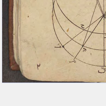
Licenses
·
FAQ
·
Contact
·
Impressum
·
Privacy
· 2013
Print 🖨