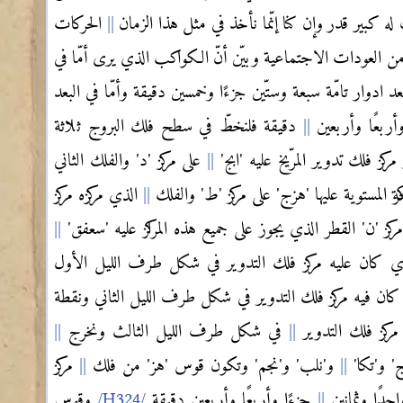
كبير قدر وإن كنا إنّما نأخذ في مثل هذا الزمان
الحركات
 العودات الاجتماعية وبيّن أنّ الكواكب الذي يرى أمّا في
 ادوار تامّة سبعة وستّين جزءًا وخمسين دقيقة وأمّا في البعد
وأربعًا وأربعين
دقيقة فلنخطّ في سطح فلك البروج ثلاثة
كز فلك تدوير المرّيخ عليه 'ابج'
على مركز 'د' والفلك الثاني
كة المستوية عليها 'هزج' على مركز 'ط' والفلك
الذي مركزه مركز
ركز 'ن' القطر الذي يجوز على جميع هذه المراكز عليه 'سعفق'
ذي كان عليه مركز فلك التدوير في شكل طرف الليل الأول
ان فيه مركز فلك التدوير في شكل طرف الليل الثاني ونقطة
مركز فلك التدوير
في شكل طرف الليل الثالث ونخرج
' و'تكا'
و'نلب' و'نجم' وتكون قوس 'هز' من فلك
مركز
احدًا وثمانين
جزءًا وأربعًا وأربعين دقيقة
وقوس