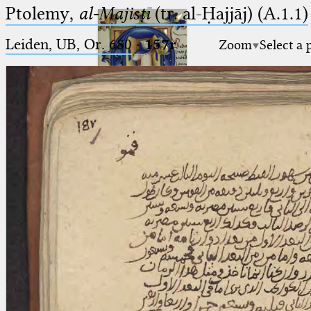
Ptolemy,
al-Majisṭī
(tr. al-Ḥajjāj) (A.1.1)
Leiden, UB, Or. 680
·
157r
Zoom
Select a 
Ptolemaeus
Arabus et Latinus
🔎︎
_
(the underscore) is the placeholder
Start
for exactly one character.
%
(the percent sign) is the
Project
placeholder for no, one or more
Team
than one character.
%%
(two percent signs) is the
News
placeholder for no, one or more
than one character, but not for
Jobs