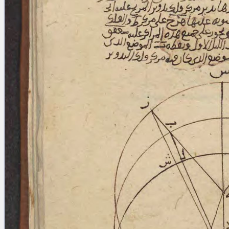
blank space (so that a search ends
at word boundaries).
Publications
Conference
Arabic Works
Arabic Manuscripts
Latin Works
Latin Manuscripts
Latin Early Prints
Images
Texts
beta
Glossary
Resources