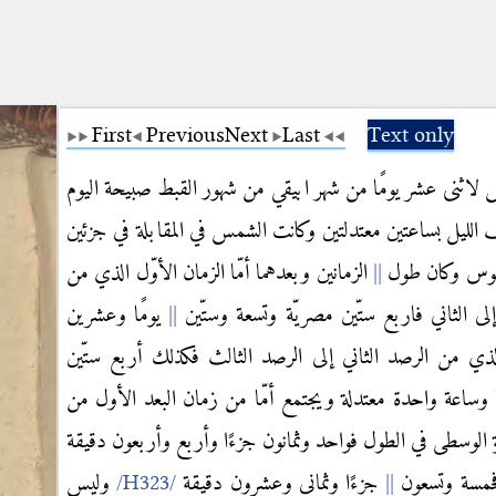
First
Previous
Next
Last
Text only
 لاثنى عشر يومًا من شهر ابيقي من شهور القبط صبيحة اليوم
لليل بساعتين معتدلتين وكانت الشمس في المقابلة في جزئين
لقوس وكان طول
الزمانين وبعدهما أمّا الزمان الأوّل الذي من
ى الثاني فاربع ستّين مصريّة وتسعة وستّين
يومًا وعشرين
الذي من الرصد الثاني إلى الرصد الثالث فكذلك أربع ستّين
ا وساعة واحدة معتدلة ويجتمع أمّا من زمان البعد الأول من
كة الوسطى في الطول فواحد وثمانون جزءًا وأربع وأربعون دقيقة
 فخمسة وتسعون
جزءًا وثماني وعشرون دقيقة
وليس