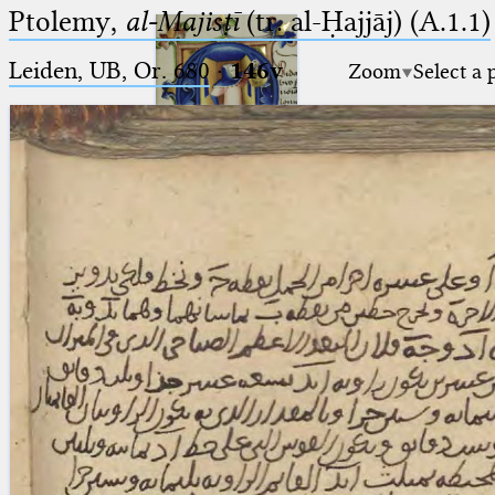
Ptolemy,
al-Majisṭī
(tr. al-Ḥajjāj) (A.1.1)
Leiden, UB, Or. 680
·
146v
Zoom
Select a 
Ptolemaeus
Arabus et Latinus
🔎︎
_
(the underscore) is the placeholder
Start
for exactly one character.
%
(the percent sign) is the
Project
placeholder for no, one or more
Team
than one character.
%%
(two percent signs) is the
News
placeholder for no, one or more
than one character, but not for
Jobs