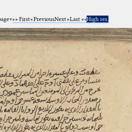
page
First
Previous
Next
Last
High res.