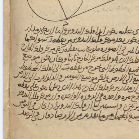
Licenses
·
FAQ
·
Contact
·
Impressum
·
Privacy
· 2013
Print 🖨