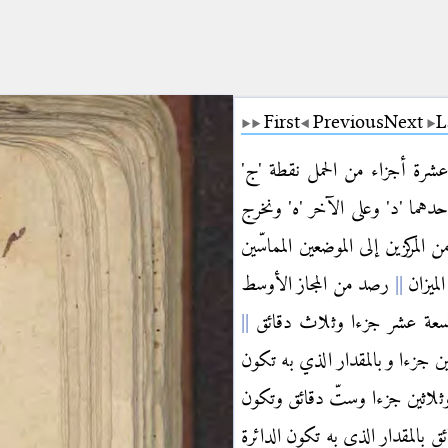
First
Previous
Next
L
عشرة أجزاء من الحمل نقطة 'ج'
حدهما 'د' وعلى الآخر 'ه' ونخرج
المركزين إلى الموضعين المماسّين
لميزان
رصد من المجاز الأوسط
تسعة عشر جزءا وثلاث دقائق
تّين جزءا وبالمقدار الذي به تكون
 وثلاثين جزءا وستّ دقائق وتكون
 بالمقدار الذي به تكون الدائرة