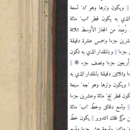
ويكون وترها وهو 'اد' تسعة
الذي به يكون قطر 'اب' مائة
ُصِدَ من المجاز الأوسط ثلاثة
عشرين جزءا وخمس عشرة دقيقة
ين جزءا
وبالمقدار الذي به تكون
تّة وأربعين جزءا ونصف جزء ❊
وثلاثين دقيقة بالمقدار الذي به
زءا ويكون وترها وهو 'جه' سبعة
يكون قطر 'بج' مائة وعشرين جزءا
وتسع دقائق وخطّ 'اب' مائة
 مركز فلك التدوير
يكون خطّ
ج' مائتين وتسعة عشر جزءا وتسع