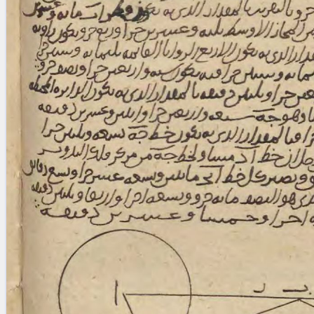
blank space (so that a search ends
at word boundaries).
Publications
Conference
Arabic Works
Arabic Manuscripts
Latin Works
Latin Manuscripts
Latin Early Prints
Images
Texts
beta
Glossary
Resources