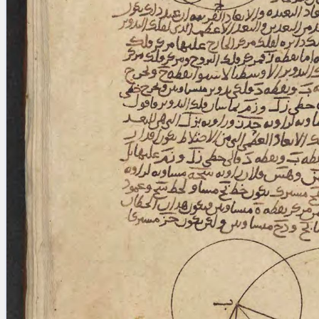
blank space (so that a search ends
at word boundaries).
Publications
Conference
Arabic Works
Arabic Manuscripts
Latin Works
Latin Manuscripts
Latin Early Prints
Images
Texts
beta
Glossary
Resources