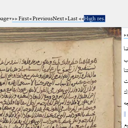
page
First
Previous
Next
Last
High res.
ضا
ب
نا
ات
ك
ه
بع