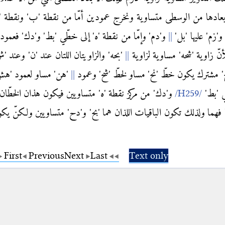
ادها من الوسطى متساوية ونخرج عمودين أمّا من نقطة 'ب' ونقطة '
'زم' عليها 'بل'
و'دم' وإمّا من نقطة 'ه' إلى خطّي 'بط' و'دك' فعمو
ّ زاوية 'شحه' مساوية لزاوية
'بحه' والزاويتان اللتان عند 'ن' وعند '
ح' مشترك يكون خطّ 'نح' مساو لخطّ 'شح' وعمود
'هن' مساو لعمود 'هش
 'بط'
و'دك' من مركز نقطة 'ه' متساويين فيكون هذان الخطّان
فهما ولذلك تكون الباقيات اللذان هما 'بح' و'دح' متساويين ولكنّ يك
First
Previous
Next
Last
Text only