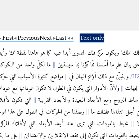
First
Previous
Next
Last
Text only
ك 'طك' ويكون مركز فلك التدوير أبدا عليه كما هو هاهنا نقطة 'ك' وأي
بيان علم ما أسّسنا ممّا ذكرنا بما سيستبين
ما لكلّ واحد من الكواك
ويتبيّن مع ذلك أوضح البيان في
مواضع كثيرة الأسباب التي حركت
الجهات
ولأنّ الأدوار التي يكون في الطول لا تكون عوداتها مع عود
اط البروج ومع الأبعاد البعيدة والأبعاد القريبة
التي تكون لأفلا
من أجل انتقالها فلذلك ما
وصفنا من الحركات في الطول على هذا الوج
لا
نحيط بالعودات التي ترى عند أبعد الأبعاد التي لأفلاك المراكز
يط بالعودات التي تكون إلى نقط الانقلابين والاعتدالين
على ما يت