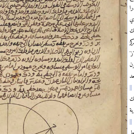
ا
ي
ك
كز
ز'
ن
د
لك
ية
اط