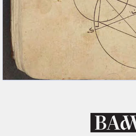
Licenses
·
FAQ
·
Contact
·
Impressum
·
Privacy
· 2013
Print 🖨