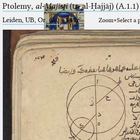
Ptolemy,
al-Majisṭī
(tr. al-Ḥajjāj) (A.1.1)
Leiden, UB, Or. 680
·
144r
Zoom
Select a 
Ptolemaeus
Arabus et Latinus
🔎︎
_
(the underscore) is the placeholder
Start
for exactly one character.
%
(the percent sign) is the
Project
placeholder for no, one or more
Team
than one character.
%%
(two percent signs) is the
News
placeholder for no, one or more
than one character, but not for
Jobs