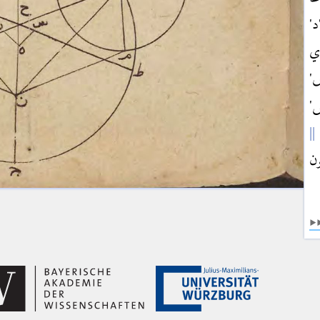
د'
دي
ش'
'
ون