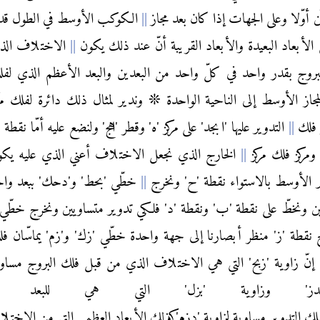
ّن أوّلا وعلى الجهات إذا كان بعد مجاز
الكوكب الأوسط في الطول قدر
لأبعاد البعيدة والأبعاد القريبة أنّ عند ذلك يكون
الاختلاف الذ
روج بقدر واحد في كلّ واحد من البعدين والبعد الأعظم الذي لفل
جاز الأوسط إلى الناحية الواحدة ❊ وندير لمثال ذلك دائرة لفلك مر
ز فلك
التدوير عليها 'ابجد' على مركز 'ه' وقطر 'اهج' ولنضع عليه أمّا نقطة '
 ومركز فلك مركز
الخارج الذي نجعل الاختلاف أعني الذي عليه يكو
ر الأوسط بالاستواء نقطة 'ح' ونخرج
خطّي 'بحط' و'دحك' ببعد واح
 ونخطّ على نقطة 'ب' ونقطة 'د' فلكي تدوير متساويين ونخرج خطّي
ج نقطة 'ز' منظر أبصارنا إلى جهة واحدة خطّي 'زك' و'زم' يماسّان ف
إنّ زاوية 'زبح' التي هي الاختلاف الذي من قبل فلك البروج مساو
حدز' وزاوية 'بزل' التي هي للبعد
ك التدوير مساوية لزاوية 'دزم' وكذلك الأبعاد العظمى التي من الاختل