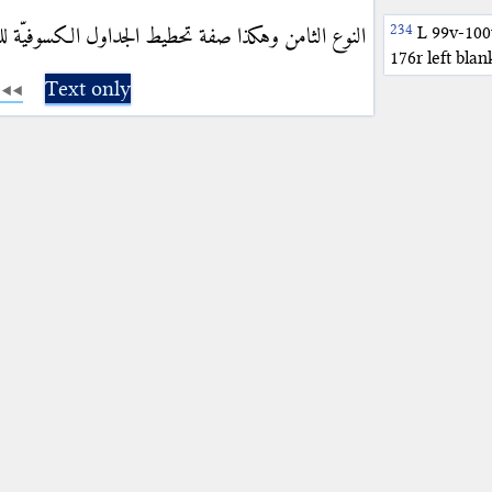
L 99v-100v
النوع الثامن وهكذا صفة تحطيط الجداول الكسوفيّة 
176r left blan
Text only