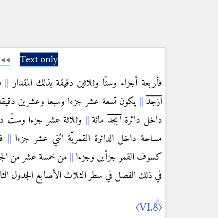
Text only
فأربعة أجزاء وستّا وثلاثين دقيقة بذلك المقدار
فك
ازجد
يكون تسعة عشر جزءا وسبعا وعشرين دقيق
داخل دائرة
ابجد
مائة
وثلاثة عشر جزءا وستّ دقا
مساحة داخل الدائرة القمريّة اثني عشر جزءا
فب
كسوف القمر جزأين وجزءا
من خمسة عشر من الجزء
في ذلك الفصل في سطر الثلاث الأصابع الجدول الثا
〈VI.8〉