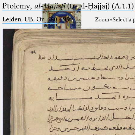
Ptolemy,
al-Majisṭī
(tr. al-Ḥajjāj) (A.1.1)
Leiden, UB, Or. 680
·
99r
Zoom
Select a 
Ptolemaeus
Arabus et Latinus
🔎︎
_
(the underscore) is the placeholder
Start
for exactly one character.
%
(the percent sign) is the
Project
placeholder for no, one or more
Team
than one character.
%%
(two percent signs) is the
News
placeholder for no, one or more
than one character, but not for
Jobs