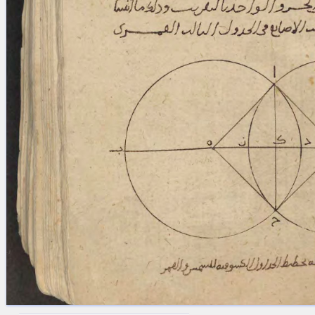
blank space (so that a search ends
at word boundaries).
Publications
Conference
Arabic Works
Arabic Manuscripts
Latin Works
Latin Manuscripts
Latin Early Prints
Images
Texts
beta
Glossary
Resources