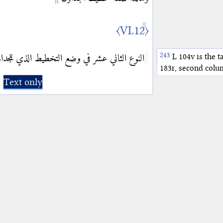
〈VI.12〉
BL 183
L 104v is the t
النوع الثاني عشر في وضع التخطيط الذي للجدا
183r, second colu
Text only