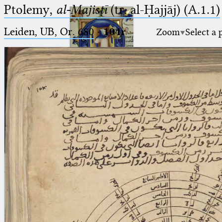
Ptolemy,
al-Majisṭī
(tr. al-Ḥajjāj) (A.1.1)
Leiden, UB, Or. 680
·
104r
Zoom
Select a 
Ptolemaeus
Arabus et Latinus
🔎︎
_
(the underscore) is the placeholder
Start
for exactly one character.
%
(the percent sign) is the
Project
placeholder for no, one or more
Team
than one character.
%%
(two percent signs) is the
News
placeholder for no, one or more
than one character, but not for
Jobs