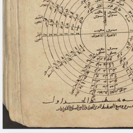
blank space (so that a search ends
at word boundaries).
Publications
Conference
Arabic Works
Arabic Manuscripts
Latin Works
Latin Manuscripts
Latin Early Prints
Images
Texts
beta
Glossary
Resources