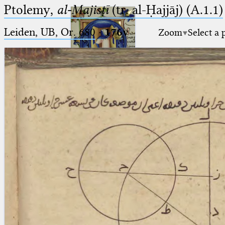
Ptolemy,
al-Majisṭī
(tr. al-Ḥajjāj) (A.1.1)
Leiden, UB, Or. 680
·
176v
Zoom
Select a 
Ptolemaeus
Arabus et Latinus
🔎︎
_
(the underscore) is the placeholder
Start
for exactly one character.
%
(the percent sign) is the
Project
placeholder for no, one or more
Team
than one character.
%%
(two percent signs) is the
News
placeholder for no, one or more
than one character, but not for
Jobs