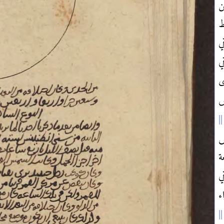
ن
ط
ي
ي
ى
ص
س
ة
ي
ء