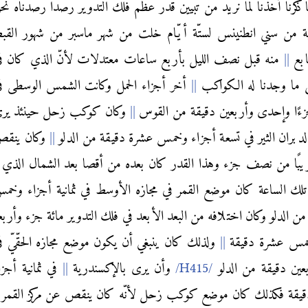
 ذكرنا أخذنا لما نريد من تبيين قدر عظم فلك التدوير رصدًا رصدناه نح
ية من سني انطنينس لستّة أيّام خلت من شهر ماسبر من شهور القب
ابع
منه قبل نصف الليل بأربع ساعات معتدلات لأنّ الذي كان ف
 ما وجدنا له الكواكب
أخر أجزاء الحمل وكانت الشمس الوسطى ف
زءًا وإحدى وأربعين دقيقة من القوس
وكان كوكب زحل حينئذ ير
دبران الثير في تسعة أجزاء وخمس عشرة دقيقة من الدلو
وكان ينق
ريبًا من نصف جزء وهذا القدر كان بعده من أقصا بعد الشمال الذي
تلك الساعة كان موضع القمر في مجازه الأوسط في ثمانية أجزاء وخم
ن الدلو وكان اختلافه من البعد الأبعد في فلك التدوير مائة جزء وأربع
خمس عشرة دقيقة
ولذلك كان ينبغي أن يكون موضع مجازه الحقّيّ ف
عين دقيقة من الدلو
وأن يرى بالإكسندرية
في ثمانية أجزا
ن دقيقة فكذلك كان موضع كوكب زحل لأنّه كان ينقص عن مركز القمر