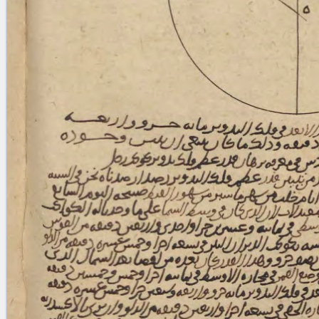
blank space (so that a search ends
at word boundaries).
Publications
Conference
Arabic Works
Arabic Manuscripts
Latin Works
Latin Manuscripts
Latin Early Prints
Images
Texts
beta
Glossary
Resources