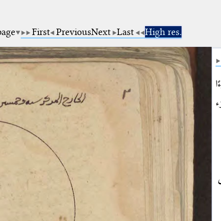
page
First
Previous
Next
Last
High res.
ا
ء