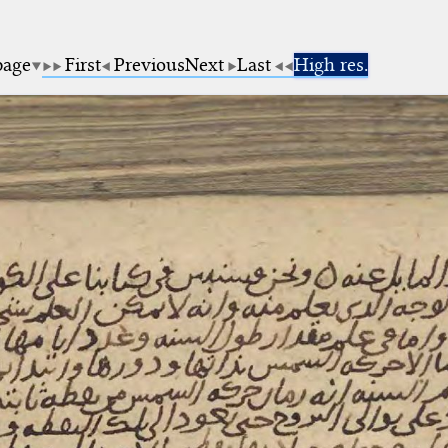
page
First
Previous
Next
Last
High res.