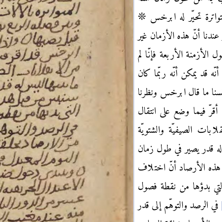
تواترة تحيّر له ابرخس ❊
ر عندنا أنّ هذه الأزمان غير
 الأزمنة الأربعة فإنّا لم
نّه قد يمكن أنّه ربّما كان
سنا ما قال ابرخس ونظرنا
رّ فيما وضع على انتقال
ابات الصيفيّة والشتويّة
له قدر يصير في طول زمان
هذه الأرصاد أنّ اختلاف
تي بدؤها من نقطة فصول
في الرصد والتوهّم إلى قدر