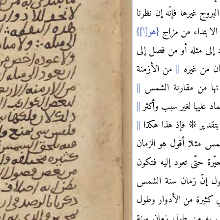
وج غيرها فإنّه إن نظرنا
لابتداء من مزاج
{هو
[
ا
]
}
 إلى مثله أو من فصل إلى
مان من غيره
من الأزمنة
ودتها من مقارنة الشمس
د عليها لغير سبب وأكثر
ج بتقدير ❊ فإذ هذا هكذا
مس مثلا أقول هو الزمان
ة حتّى تعود إليه فتكون
قول إنّ زمان سنة الشمس
 كثيرة من الأدوار وطول
ب به من طول زمان سنة