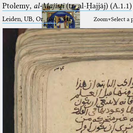
Ptolemy,
al-Majisṭī
(tr. al-Ḥajjāj) (A.1.1)
Leiden, UB, Or. 680
·
34r
Zoom
Select a 
Ptolemaeus
Arabus et Latinus
🔎︎
_
(the underscore) is the placeholder
Start
for exactly one character.
%
(the percent sign) is the
Project
placeholder for no, one or more
Team
than one character.
%%
(two percent signs) is the
News
placeholder for no, one or more
than one character, but not for
Jobs