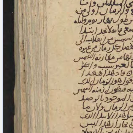
blank space (so that a search ends
at word boundaries).
Publications
Conference
Arabic Works
Arabic Manuscripts
Latin Works
Latin Manuscripts
Latin Early Prints
Images
Texts
beta
Glossary
Resources