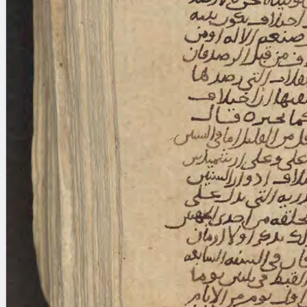
Licenses
·
FAQ
·
Contact
·
Impressum
·
Privacy
· 2013
Print 🖨