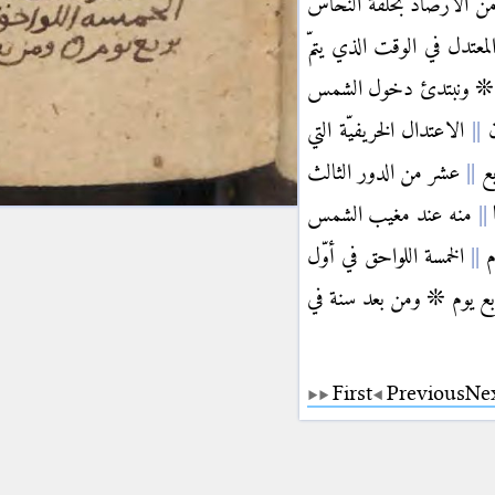
 الأرصاد بحلقة النحاس
لمعتدل في الوقت الذي يتمّ
 ونبتدئ دخول الشمس
ن
الاعتدال الخريفيّة التي
بع
عشر من الدور الثالث
ا
منه عند مغيب الشمس
م
الخمسة اللواحق في أوّل
ع يوم ❊ ومن بعد سنة في
First
Previous
Ne