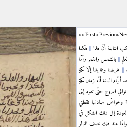
First
Previous
Ne
كب الثابتة أنّ هذا
هكذا
علم
بالشمس والقمر وأمّا
ن
غرضنا وغايتنا إلّا حركة
د أيّام السنة أنّه زمان حركة
الي البروج حتّى تعود إلى
وخواصّ مبادئها نقطتي
العودة إلى ذلك الشكل في
إمّا عند فلك نصف النهار