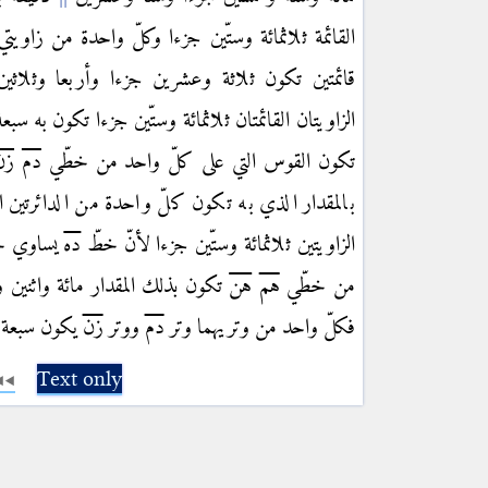
القائمة ثلاثمائة وستّين جزءا وكلّ واحدة من زاويت
قائمتين تكون ثلاثة وعشرين جزءا وأربعا وثلاثي
الزاويتان القائمتان ثلاثمائة وستّين جزءا تكون به سب
تكون القوس التي على كلّ واحد من خطّي
دم
زن
بالمقدار الذي به تكون كلّ واحدة من الدائرتين المح
الزاويتين ثلاثمائة وستّين جزءا لأنّ خطّ
ده
يساوي خ
من خطّي
هم
هن
تكون بذلك المقدار مائة واثنين و
فكلّ واحد من وتريهما وتر
دم
ووتر
زن
يكون سبعة و
Text only