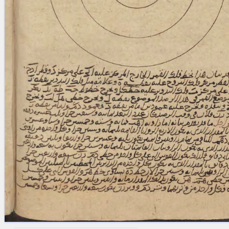
blank space (so that a search ends
at word boundaries).
Publications
Conference
Arabic Works
Arabic Manuscripts
Latin Works
Latin Manuscripts
Latin Early Prints
Images
Texts
beta
Glossary
Resources