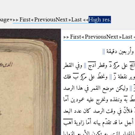
page
First
Previous
Next
Last
High res.
First
Previous
Next
Last
وأربعين دقيقة
ابج
على مركز
د
وقطر
ادج
وفي القطر
وير نقطة
ز
ونخطّ على مركز
ب
فلك
وليكن موضع القمر في هذا الرصد
ّ
به
وننفذه ونخرج عليه عمودين أمّا
فلأنّ في وقت الرصد كان عدد البعد
ل ما قد تقدّم بيانه أمّا زاوية
اهب
لمقدار الذي به تكون الأربع الزوايا