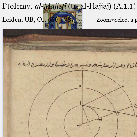
Ptolemy,
al-Majisṭī
(tr. al-Ḥajjāj) (A.1.1)
Leiden, UB, Or. 680
·
78v
Zoom
Select a 
Ptolemaeus
Arabus et Latinus
🔎︎
_
(the underscore) is the placeholder
Start
for exactly one character.
%
(the percent sign) is the
Project
placeholder for no, one or more
Team
than one character.
%%
(two percent signs) is the
News
placeholder for no, one or more
than one character, but not for
Jobs