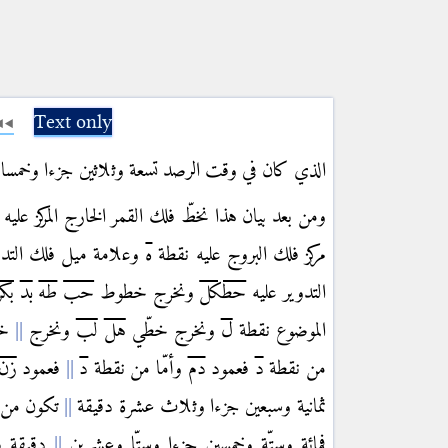
Text only
الذي كان في وقت الرصد تسعة وثلاثين جزءا وخمسا 
ومن بعد بيان هذا نخطّ فلك القمر الخارج المركز عليه
مركز فلك البروج عليه نقطة
ه
وعلامة ميل فلك التد
التدوير عليه
حطكل
ونخرج خطوط
حب
طه
بد
بكز
الموضوع نقطة
ل
ونخرج خطّي
هل
لب
ونخرج
خط
من نقطة
د
فعمود
دم
وأمّا من نقطة
د
فعمود
زن
ثمانية وسبعين جزءا وثلاث عشرة دقيقة
تكون من أج
فمائة وستّة وخمسين جزءا وستّا وعشرين
دقيقة با