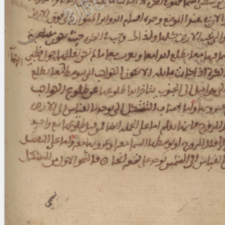
Licenses
·
FAQ
·
Contact
·
Impressum
·
Privacy
· 2013
Print 🖨