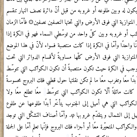
يكون له وبين طلوعه أو غروبه من قبل أنّ دائرة نصف النهار تنقسم
 المتوازية التي فوق الأرض والتي تحتها النصفين نصفين⊙ فأمّا الزمان
ب أو غروبه وبين كلّ واحد من توسّطي السماء فهو في الكرة إذا
 واحدًا وأمّا
في الكرة إذا كانت منتصبة فسواء لأنّ في هذا الموضع
المتوازية التي فوق الأرض
كلّها مساويةً لأقسام الدوائر التي تحت
وجب في الكرة حيث تكون منتصبةً
أن تكون الكواكب التي تتوسّط
أبدًا معًا وتغرب معًا ما لم تكن نقلتها حول قطبي
فلك البروج محسوسةً
انت مائلةً ألّا تكون الكواكب التي تتوسّط
معًا تطلع
معًا ولا
كواكب التي هي أميل إلى الجنوب يتأخّر أبدًا طلوعها عن طلوع
يل إلى الشمال ويتقدّم غروبها
φ
.
وأمّا أصناف التشكّل التي توجد
والكواكب المتحيّرة معًا أو أجزاء فلك البروج فإنّها تعلم أمّا على الجملة