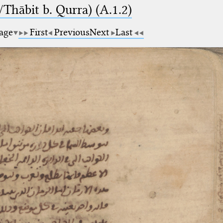
Thābit b. Qurra) (A.1.2)
page
First
Previous
Next
Last