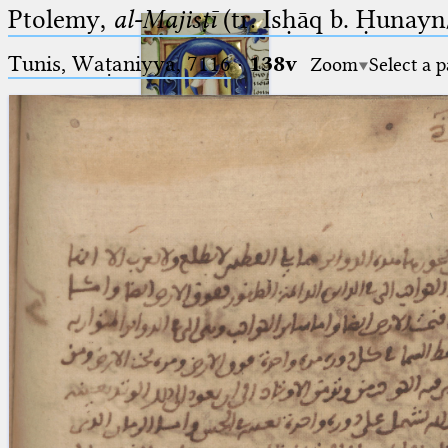
Ptolemy,
al-Majisṭī
(tr. Isḥāq b. Ḥunayn/
Tunis, Waṭaniyya, 7116
·
138v
Zoom
Select a 
Ptolemaeus
Arabus et Latinus
🔎︎
_
(the underscore) is the placeholder
Start
for exactly one character.
%
(the percent sign) is the
Project
placeholder for no, one or more
Team
than one character.
%%
(two percent signs) is the
News
placeholder for no, one or more
than one character, but not for
Jobs