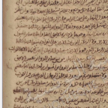
blank space (so that a search ends
at word boundaries).
Publications
Conference
Arabic Works
Arabic Manuscripts
Latin Works
Latin Manuscripts
Latin Early Prints
Images
Texts
beta
Glossary
Resources