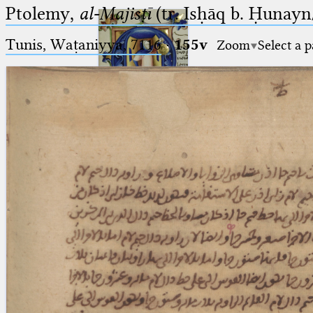
Ptolemy,
al-Majisṭī
(tr. Isḥāq b. Ḥunayn/
Tunis, Waṭaniyya, 7116
·
155v
Zoom
Select a 
Ptolemaeus
Arabus et Latinus
🔎︎
_
(the underscore) is the placeholder
Start
for exactly one character.
%
(the percent sign) is the
Project
placeholder for no, one or more
Team
than one character.
%%
(two percent signs) is the
News
placeholder for no, one or more
than one character, but not for
Jobs