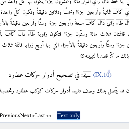
ي بها خطّ
دال
زاي
الموتر مائة وعشرون جزءًا يكون بها كلّ واحد م
ي
كاف
ثمانيةً وأربعين جزءًا وخمسًا
وثلاثين دقيقةً وتكون كلّ واحدة
ل
طاء
زاي
دال
كاف
سبعةً وأربعين جزءًا وستًّا وأربعين دقيقةً
بالأج
ن قائمتان ثلاث مائة وستّون جزءًا فتكون زاوية
طاء
دال
كاف
بأس
 جزءًا وستًّا وأربعين دقيقةً بالأجزاء التي بها أربع زوايا قائمة ثلاث 
ذلك ما كنّا
قصدنا لتبيينه⊙
〈IX.10〉
يے
: في تصحيح أدوار حركات عطارد
كان قد يتّصل بذلك وصف تقييد أدوار حركات كوكب عطارد وتحصيلاته 
Previous
Next
Last
Text only