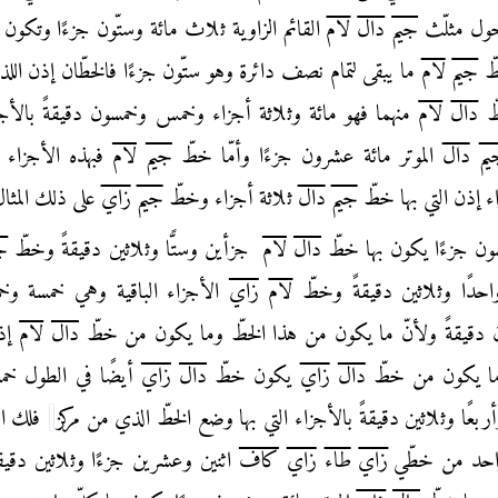
ول مثلّث
جيم
دال
لام
القائم الزاوية ثلاث مائة وستّون جزءًا وتكون 
ّ
جيم
لام
ما يبقى لتمام نصف دائرة وهو ستّون جزءًا فالخطّان إذن اللذا
طّ
دال
لام
منهما
فهو مائة وثلاثة أجزاء وخمس وخمسون دقيقةً بالأجزا
يم
دال
الموتر مائة عشرون جزءًا وأمّا خطّ
جيم
لام
فبهذه الأجزاء س
ء إذن التي بها خطّ
جيم
دال
ثلاثة أجزاء وخطّ
جيم
زاي
على ذلك المثا
ن جزءًا يكون بها خطّ
دال
لام
جزأين وستًّا وثلاثين دقيقةً وخطّ
ج
احدًا وثلاثين دقيقةً
وخطّ
لام
زاي
الأجزاء الباقية وهي
خمسة وخم
 دقيقةً
ولأنّ ما يكون من هذا الخطّ وما يكون
من خطّ
دال
لام
إذا
ا يكون من خطّ
دال
زاي
يكون خطّ
دال
زاي
أيضًا في الطول خمس
أربعًا وثلاثين دقيقةً بالأجزاء التي
بها وضع الخطّ الذي من مركز
فلك
ا
احد من خطّي
زاي
طاء
زاي
كاف
اثنين وعشرين جزءًا وثلاثين دقيقة