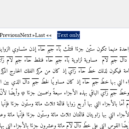
Previous
Next
Last
Text only
حدة منهما تكون ستّين جزءًا فمثلّث
باء
جيم
حاء
إذن متساوي الزوايا
دال
جيم
لام
مساوية لزاوية
باء
جيم
حاء
فنقط
حاء
جيم
لام
زا
امة فيكون لذلك خطّ
حاء
زاي
إذ كان من
مركز الفلك الخارج المركز 
ء التي بها خطّ
جيم
حاء
إذ كان مساويًا لخطّ
جيم
دال
الذي بين ال
وخطّ
جيم
زاي
الباقي بهذه الأجزاء سبعةً وخمسين جزءًا
φ
وأيضًا لأن
م
أمّا بالأجزاء التي
بها أربع زوايا قائمة ثلاث مائة وستّون جزءًا فإنّها 
الأجزاء التي بها زاويتان قائمتان ثلاث
مائة وستّون جزءًا فإنّها مائة و
يضًا القوس التي على خطّ
دال
لام
مائة وعشرون جزءًا بالأجزاء
التي بها