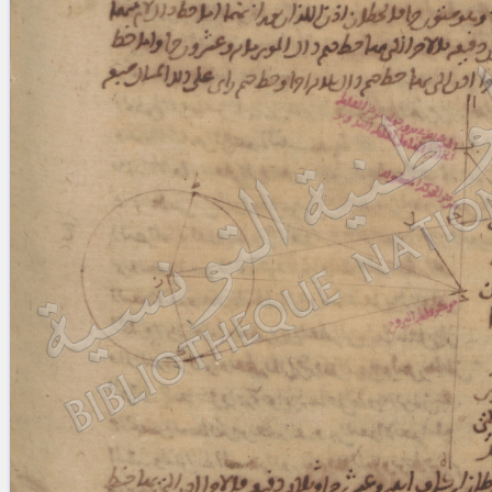
blank space (so that a search ends
at word boundaries).
Publications
Conference
Arabic Works
Arabic Manuscripts
Latin Works
Latin Manuscripts
Latin Early Prints
Images
Texts
beta
Glossary
Resources