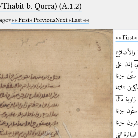
Thābit b. Qurra) (A.1.2)
page
First
Previous
Next
Last
First
 والأضلاع
ي
إذن على
ستّين جزءًا
مركزين
ثلاثة
ّ زاوية
دال
ستّون جزءًا
عشرون جزءًا
 الدائرة التي