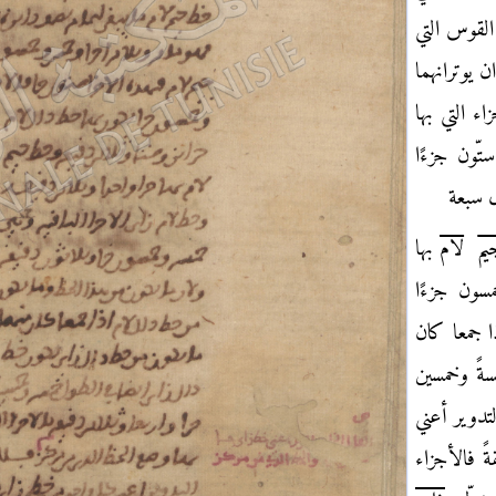
القوس التي
ن يوترانهما
ء التي بها
تّون جزءًا
ل سبعة
يم
لام
بها
سون جزءًا
 جمعا كان
ةً وخمسين
لتدوير أعني
ً فالأجزاء