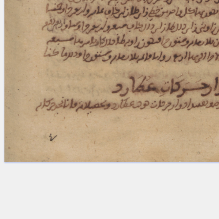
Licenses
·
FAQ
·
Contact
·
Impressum
·
Privacy
· 2013
Print 🖨