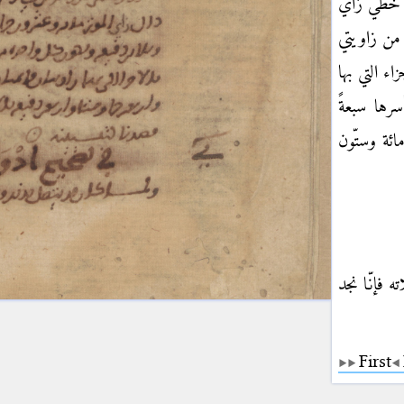
ن خطّي
زاي
 من زاويتي
زاء التي بها
رها سبعةً
مائة وستّون
فإنّا نجد
First