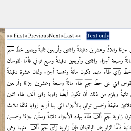
First
Previous
Next
Last
Text only
جزءًا وثلاثًا وعشرين دقيقةً واثنتين وأربعين ثانيةً ويصير خطّ
جيم
ئةً
وسبعة أجزاء واثنتين وأربعين دقيقةً وسبع ثواني فأمّا القوسان
 خطّ
زاي
طاء
منهما تكون
مائةً وخمسة أجزاء وثمان عشرة دقيقةً
لقوس التي على خطّ
جيم
طاء
مائةً وسبعةً وعشرين جزءًا وأربعين
ين ثانيةً ويلزم من ذلك أن تكون أيضًا زاوية
زاي
ألف
طاء
اثنين
ثلاثين
دقيقةً وخمس ثواني بالأجزاء التي بها أربع زوايا قائمة ثلاث
كون زاوية
جيم
ألف
طاء
بهذه
الأجزاء ثلاثةً وستّين جزءًا وخمسين
ةً فأمّا الزاويتان الباقيتان فإنّ زاوية
زاي
جيم
ألف
منهما وهي