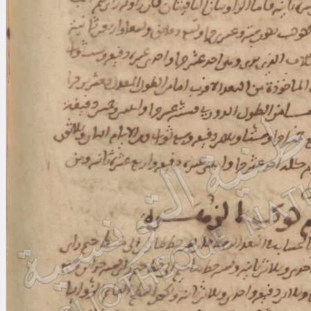
blank space (so that a search ends
at word boundaries).
Publications
Conference
Arabic Works
Arabic Manuscripts
Latin Works
Latin Manuscripts
Latin Early Prints
Images
Texts
beta
Glossary
Resources