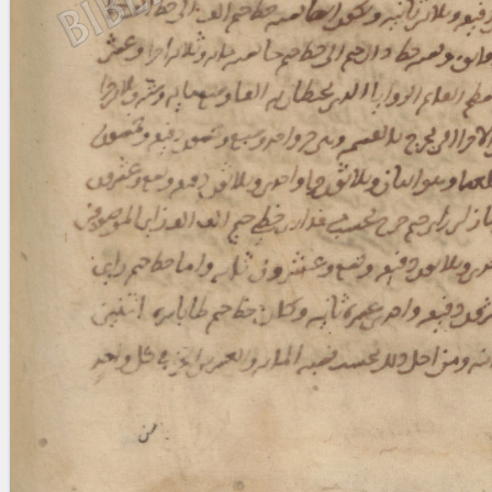
Licenses
·
FAQ
·
Contact
·
Impressum
·
Privacy
· 2013
Print 🖨