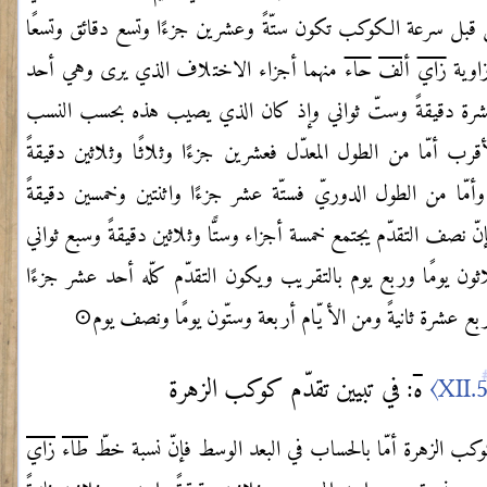
ن قبل سرعة الكوكب تكون ستّةً وعشرين جزءًا وتسع دقائق وتسعًا
اوية
زاي
ألف
حاء
منهما أجزاء الاختلاف الذي يرى وهي أحد
ة دقيقةً وستّ ثواني
وإذ كان الذي يصيب هذه بحسب النسب
أقرب أمّا من الطول المعدّل فعشرين جزءًا
وثلاثًا وثلاثين دقيقةً
ً وأمّا من الطول الدوريّ فستّة عشر جزءًا واثنتين وخمسين دقيقةً
 فإنّ نصف
التقدّم يجتمع خمسة أجزاء وستًّا وثلاثين دقيقةً وسبع ثواني
اثون
يومًا وربع يوم بالتقريب ويكون التقدّم كلّه أحد عشر جزءًا
ربع عشرة ثانيةً ومن
الأيّام أربعة وستّون يومًا ونصف يوم⊙
ه
: في تبيين تقدّم كوكب الزهرة
كوكب الزهرة أمّا بالحساب في البعد الوسط فإنّ نسبة خطّ
طاء
زاي