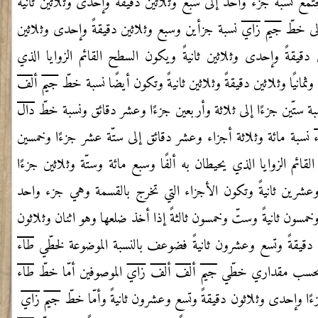
مع نسبة جزء واحد إلى سبع وثلاثين دقيقةً وإحدى وثلاثين ثانيةً
ى خطّ
جيم
زاي
نسبة جزأين وسبع
وثلاثين دقيقةً وإحدى وثلاثين
ن دقيقةً وإحدى وثلاثين ثانيةً ويكون السطح القائم الزوايا
الذي
وثمانيًا وثلاثين دقيقةً وثلاثين ثانيةً وتكون أيضًا نسبة خطّ
جيم
ألف
ة ستّين جزءًا إلى ثلاثة وأربعين جزءًا وعشر دقائق ونسبة خطّ
دال
نسبة مائة وثلاثة أجزاء وعشر
دقائق إلى ستّة عشر جزءًا وخمسين
قائم الزوايا الذي يحيطان به ألفًا وسبع مائة وستّة وثلاثين جزءًا
ةً وعشرين ثانيةً وتكون الأجزاء التي تخرج بالقسمة وهي جزء واحد
وخمسون
ثانيةً وستّ وخمسون ثالثةً إذا أخذ ضلعها وهو اثنان وثلاثون
 دقيقةً وتسع وعشرون
ثانيةً فضوعف بالنسبة الموضوعة لخطّي
طاء
سب مقداري خطّي
جيم
ألف
ألف
زاي
الموصوفين
أمّا خطّ
طاء
ءًا وإحدى وثلاثون دقيقةً وتسع وعشرون ثانيةً وأمّا خطّ
جيم
زاي