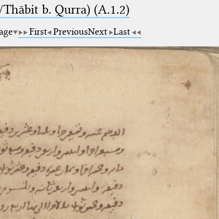
Thābit b. Qurra) (A.1.2)
page
First
Previous
Next
Last