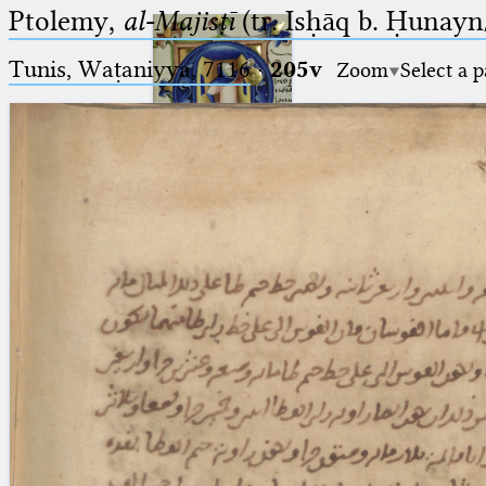
Ptolemy,
al-Majisṭī
(tr. Isḥāq b. Ḥunayn/
Tunis, Waṭaniyya, 7116
·
205v
Zoom
Select a 
Ptolemaeus
Arabus et Latinus
🔎︎
_
(the underscore) is the placeholder
Start
for exactly one character.
%
(the percent sign) is the
Project
placeholder for no, one or more
Team
than one character.
%%
(two percent signs) is the
News
placeholder for no, one or more
than one character, but not for
Jobs