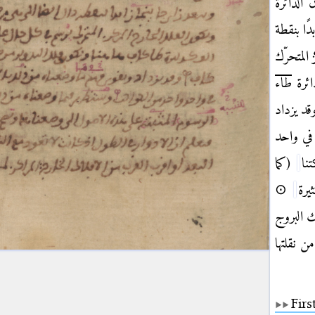
الدائرة
ًا بنقطة
 المتحرّك
ئرة
طاء
د يزداد
في واحد
نا
(كما
يرة
⊙
ك البروج
ن نقلتها
Firs