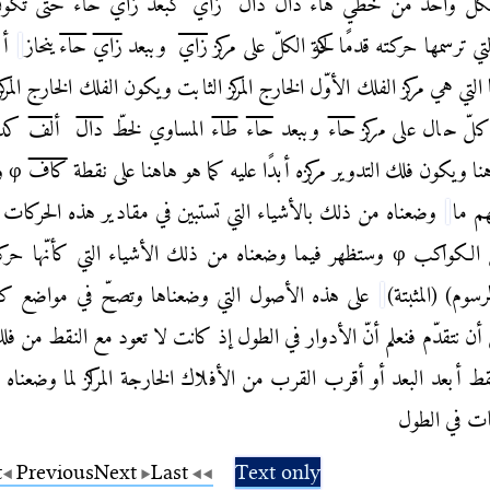
لكلّ واحد من خطّي
هاء
دال
دال
زاي
كبعد
زاي
حاء
حتّى تكون 
تي ترسمها حركته قدمًا لحركة الكلّ على مركز
زاي
وببعد
زاي
حاء
ينحاز
أبد
التي هي مركز الفلك الأوّل الخارج المركز الثابت
ويكون الفلك الخارج المركز
كلّ حال على مركز
حاء
وببعد
حاء
طاء
المساوي لخطّ
دال
ألف
كدا
ا ويكون فلك التدوير مركزه أبدًا عليه كما هو هاهنا على نقطة
كاف
φ
وق
م ما
وضعناه من ذلك بالأشياء التي تستبين في مقادير هذه الحركات
 الكواكب
φ
وستظهر فيما وضعناه من ذلك الأشياء التي كأنّها حركت
رسوم) (المثبتة)
على هذه الأصول التي وضعناها وتصحّ في مواضع كث
 أن نتقدّم
فنعلم أنّ الأدوار في الطول إذ كانت لا تعود مع النقط من فل
قط أبعد
البعد أو أقرب القرب من الأفلاك الخارجة المراكز لما وضعناه م
كات في الطول
t
Previous
Next
Last
Text only