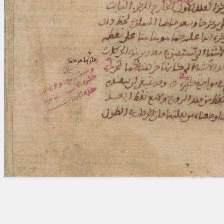
Licenses
·
FAQ
·
Contact
·
Impressum
·
Privacy
· 2013
Print 🖨