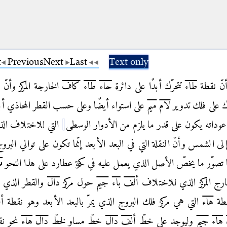
t
Previous
Next
Last
Text only
أنّ نقطة
طاء
تتحرّك أبدًا على دائرة
حاء
طاء
كاف
الخارجة المركز وأن
ّك
على فلك تدوير
لام
ميم
على استواء أيضًا وعلى حسب القطر المحاذي أبد
عوداته يكون
على قدر ما يلزم من الأدوار الوسطى
التي للاختلاف ال
لى الشمس وأنّ النقلة
التي في البعد الأبعد إنّما تكون على توالي البر
ضًا تصوّر ما يخصّ الأصل الذي يعمل عليه
في حركة عطارد على هذا النحو
ب
ارج المركز الذي للاختلاف
ألف
باء
جيم
حول مركز
دال
والقطر الذي يم
طة
هاء
التي هي مركز فلك البروج الذي يمرّ بالبعد الأبعد وهو
نقطة
أ
هاء
جيم
وليوجد على خطّ
ألف
دال
خطّ مساو لخطّ
دال
هاء
نحو ن