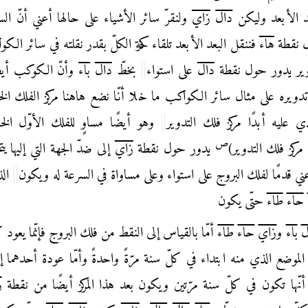
د الأبعد وليكن
دال
زاي
ولنقرّ سائر الأشياء على حالها أعني أنّ ال
 نقطة
هاء
فننقل البعد الأبعد تلقاء حركة الكلّ بقدر نقلته في سائر الكو
وير يدور حول
نقطة
دال
على استواء
بخطّ
دال
باء
وأنّ الكوكب أيضًا
تدويره على مثال سائر الكواكب
ما خلا أنّا نضع هاهنا مركز الفلك الخا
ي عليه أبدًا مركز فلك التدوير
وهو أيضًا مساوٍ للفلك الأوّل
الخا
ص
مركز فلك التدوير)
يدور حول نقطة
زاي
إلى ضدّ الجهة التي إليها يت
ني قدمًا لفلك البروج على استواء وعلى مساواة في السرعة له ويكون
الذ
حاء
طاء
حتّى يكون
ل
باء
و
زاي
حاء
طاء
أمّا بالقياس إلى النقط
من فلك البروج فإنّما يعود 
الموضع الذي منه ابتداء في كلّ سنة مرّةً واحدةً وأمّا
عودة أحدهما إل
ن أنّها تكون في كلّ
سنة مرّتين ويكون بعد هذا المركز أيضًا من نقطة
ز