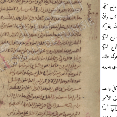
سطح كلّه
اكب وأنّ
 يتحرّك
رج المركز
رج المركز
حرّك فلك
ي يديره
كلّ واحد
ى الآخر
اي
أبدًا