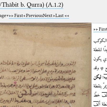
Thābit b. Qurra) (A.1.2)
page
First
Previous
Next
Last
Firs
ّ الكوكب
ًا لنقطة
ذي يكون
وج
φ
وقد
: ليكن
رّ بنقطة
لف
خطّ
قطة
ألف