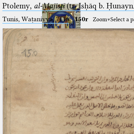
Ptolemy,
al-Majisṭī
(tr. Isḥāq b. Ḥunayn/
Tunis, Waṭaniyya, 7116
·
150r
Zoom
Select a 
Ptolemaeus
Arabus et Latinus
🔎︎
_
(the underscore) is the placeholder
Start
for exactly one character.
%
(the percent sign) is the
Project
placeholder for no, one or more
Team
than one character.
%%
(two percent signs) is the
News
placeholder for no, one or more
than one character, but not for
Jobs