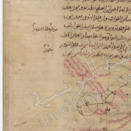
blank space (so that a search ends
at word boundaries).
Publications
Conference
Arabic Works
Arabic Manuscripts
Latin Works
Latin Manuscripts
Latin Early Prints
Images
Texts
beta
Glossary
Resources