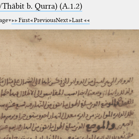
Thābit b. Qurra) (A.1.2)
page
First
Previous
Next
Last