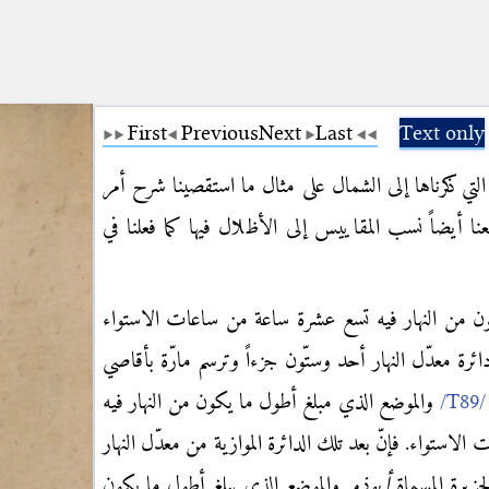
First
Previous
Next
Last
Text only
التي ذكرناها إلى الشمال على مثال ما استقصينا شرح أمر
ا أيضاً نسب المقاييس إلى الأظلال فيها كما فعلنا في
ن من النهار فيه تسع عشرة ساعة من ساعات الاستواء
دائرة معدّل النهار أحد وستّون جزءاً وترسم مارّة بأقاصي
والموضع الذي مبلغ أطول ما يكون من النهار فيه
تواء. فإنّ بعد تلك الدائرة الموازية من معدّل النهار
لجزيرة المسماة
أبوذو
. والموضع الذي يبلغ أطول ما يكون