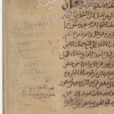
Licenses
·
FAQ
·
Contact
·
Impressum
·
Privacy
· 2013
Print 🖨