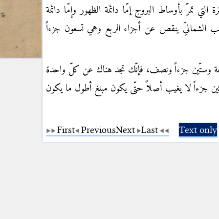
 التي تمرّ بأوساط البروج إمّا دائمة الظهور وإمّا دائمة
القطب الشماليّ ينقص عن أجزاء الربع وهي تسعون جزءاً
وستّين جزءاً ونصف، فإنّك تجد هناك عن كلّ واحدة
ين جزءاً لا يغيب أصلاً حتّى يكون مبلغ أطول ما يكون
First
Previous
Next
Last
Text only