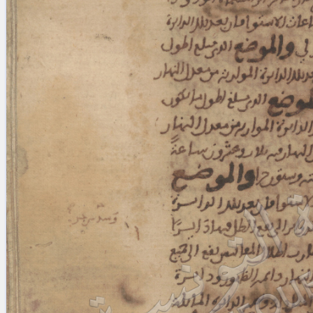
blank space (so that a search ends
at word boundaries).
Publications
Conference
Arabic Works
Arabic Manuscripts
Latin Works
Latin Manuscripts
Latin Early Prints
Images
Texts
beta
Glossary
Resources