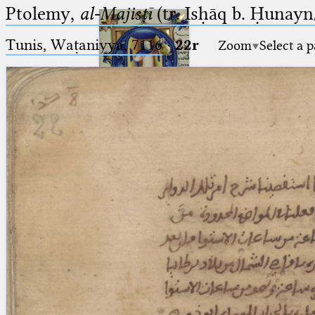
Ptolemy,
al-Majisṭī
(tr. Isḥāq b. Ḥunayn/
Tunis, Waṭaniyya, 7116
·
22r
Zoom
Select a 
Ptolemaeus
Arabus et Latinus
🔎︎
_
(the underscore) is the placeholder
Start
for exactly one character.
%
(the percent sign) is the
Project
placeholder for no, one or more
Team
than one character.
%%
(two percent signs) is the
News
placeholder for no, one or more
than one character, but not for
Jobs