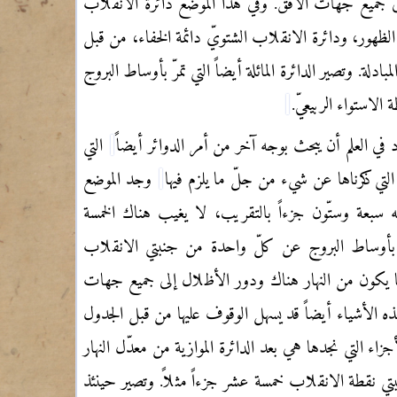
جميع جهات الأفق. وفي هذا الموضع دائرة الانقلاب
مة الظهور، ودائرة الانقلاب الشتويّ دائمة الخفاء، من قبل
لمبادلة. وتصير الدائرة المائلة أيضاً التي تمرّ بأوساط البروج
الاستواء الربيعيّ.
ي العلم أن يبحث بوجه آخر من أمر الدوائر أيضاً
التي
لتي ذكرناها عن شيء من جلّ ما يلزم فيها
وجد الموضع
 سبعة وستّون جزءاً بالتقريب، لا يغيب هناك الخمسة
مرّ بأوساط البروج عن كلّ واحدة من جنبتي الانقلاب
ا يكون من النهار هناك ودور الأظلال إلى جميع جهات
هذه الأشياء أيضاً قد يسهل الوقوف عليها من قبل الجدول
زاء التي نجدها هي بعد الدائرة الموازية من معدّل النهار
ي نقطة الانقلاب خمسة عشر جزءاً مثلاً. وتصير حينئذ