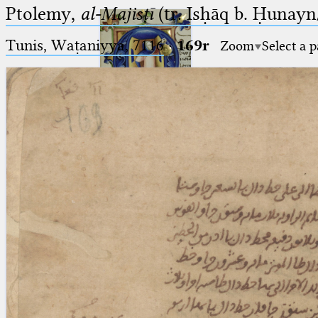
Ptolemy,
al-Majisṭī
(tr. Isḥāq b. Ḥunayn/
Tunis, Waṭaniyya, 7116
·
169r
Zoom
Select a 
Ptolemaeus
Arabus et Latinus
🔎︎
_
(the underscore) is the placeholder
Start
for exactly one character.
%
(the percent sign) is the
Project
placeholder for no, one or more
Team
than one character.
%%
(two percent signs) is the
News
placeholder for no, one or more
than one character, but not for
Jobs