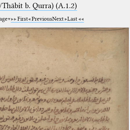
Thābit b. Qurra) (A.1.2)
page
First
Previous
Next
Last