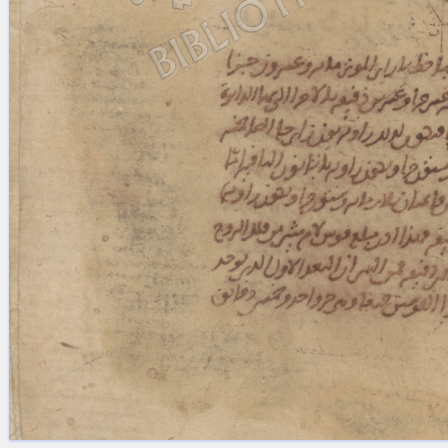
Licenses
·
FAQ
·
Contact
·
Impressum
·
Privacy
· 2013
Print 🖨