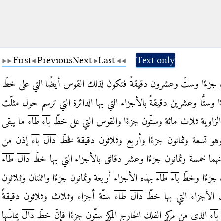
First
Previous
Next
Last
Text only
جزءًا وستّ وعشرون دقيقةً فتكون لذلك القوس أيضًا التي على خطّ
 وستًّا
وعشرين دقيقةً بالأجزاء التي بها الدائرة التي ترسم حول مثلّث
الزاوية ثلاث مائة وستّون جزءًا والقوس
التي على خطّ
باء
طاء
ما يبقى
هو تسعة وثمانون جزءًا وأربع وثلاثون دقيقة فخطّ
دال
باء
إذن من
انهما خمسة وثمانون جزءًا وعشر دقائق بالأجزاء التي بها خطّ
دال
طاء
ن جزءًا وخطّ
باء
طاء
بهذه الأجزاء أربعة وثمانون جزءًا واثنتان وثلاثون
 الأجزاء التي بها خطّ
دال
طاء
ستّة أجزاء وثلاث
وثلاثون دقيقةً
باء
الذي من مركز الفلك الخارج المركز ستّون جزءًا فإنّ خطّ
دال
يماسّها