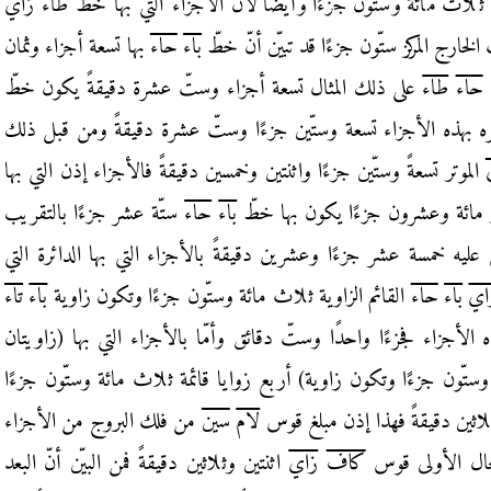
ن ثلاث مائة وستّون جزءًا وأيضًا
لأنّ الأجزاء التي بها خطّ
طاء
زاي
ك الخارج
المركز ستّون جزءًا قد تبيّن أنّ خطّ
باء
حاء
بها تسعة أجزاء وثمان
حاء
طاء
على ذلك المثال تسعة أجزاء
وستّ عشرة دقيقةً يكون خطّ
 بهذه الأجزاء
تسعة وستّين جزءًا وستّ عشرة دقيقةً ومن قبل ذلك
الموتر تسعةً وستّين جزءًا واثنتين وخمسين دقيقةً فالأجزاء إذن التي بها
ر مائة وعشرون جزءًا
يكون بها خطّ
باء
حاء
ستّة عشر جزءًا بالتقريب
 عليه خمسة عشر جزءًا وعشرين دقيقةً
بالأجزاء التي بها الدائرة
التي
اي
باء
حاء
القائم الزاوية ثلاث مائة وستّون جزءًا وتكون زاوية
باء
تاء
ه الأجزاء فجزءًا واحدًا وستّ دقائق وأمّا بالأجزاء التي بها (زاويتان
وستّون جزءًا وتكون زاوية)
أربع زوايا قائمة ثلاث مائة وستّون جزءًا
وثلاثين دقيقةً فهذا إذن مبلغ قوس
لام
سين
من فلك البروج
من الأجزاء
لحال الأولى قوس
كاف
زاي
اثنتين وثلاثين دقيقةً فمن البيّن أنّ البعد