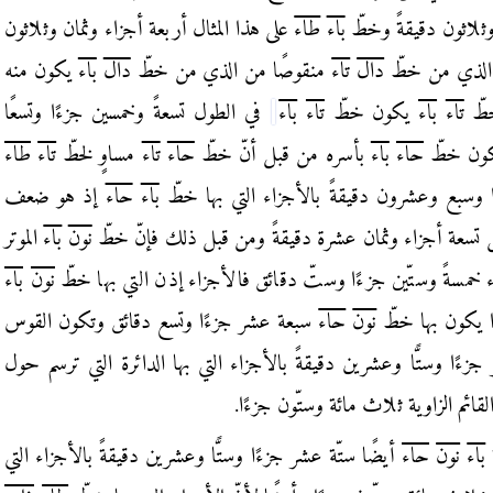
ثلاثون دقيقةً وخطّ
باء
طاء
على هذا المثال أربعة أجزاء وثمان وثلاثون
ع الذي من
خطّ
دال
تاء
منقوصًا من الذي من خطّ
دال
باء
يكون منه
خطّ
تاء
باء
يكون خطّ
تاء
باء
في الطول تسعةً وخمسين جزءًا وتسعًا
يكون خطّ
حاء
باء
بأسره من قبل أنّ خطّ
حاء
تاء
مساوٍ لخطّ
تاء
طاء
ًا وسبع وعشرون
دقيقةً بالأجزاء التي بها خطّ
باء
حاء
إذ هو ضعف
سعة أجزاء وثمان عشرة دقيقةً ومن قبل ذلك فإنّ
خطّ
نون
باء
الموتر
 خمسةً وستّين جزءًا وستّ دقائق فالأجزاء إذن التي بها خطّ
نون
باء
ا
يكون بها خطّ
نون
حاء
سبعة عشر جزءًا وتسع دقائق وتكون القوس
 جزءًا وستًّا وعشرين دقيقةً بالأجزاء
التي بها الدائرة التي ترسم حول
لقائم
الزاوية ثلاث مائة وستّون جزءًا.
باء
نون
حاء
أيضًا ستّة عشر جزءًا وستًّا وعشرين دقيقةً بالأجزاء
التي