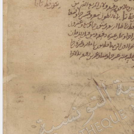
blank space (so that a search ends
at word boundaries).
Publications
Conference
Arabic Works
Arabic Manuscripts
Latin Works
Latin Manuscripts
Latin Early Prints
Images
Texts
beta
Glossary
Resources