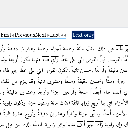
First
Previous
Next
Last
Text only
م
طاء
على ذلك المثال مائةً وخمسة أجزاء وخمسًا وعشرين دقيقةً وأربع
أمّا القوسان
فإنّ القوس التي على خطّ
زاي
طاء
منهما تكون أربعةً وتسع
أربعين دقيقةً وأربعًا وخمسين ثانيةً وتكون
القوس التي على خطّ
جيم
طاء
ما
جزءًا وستًّا وخمسين دقيقةً وسبعًا وعشرين ثانيةً وقد يلزم من
ذلك
ي
ألف
طاء
أيضًا
سبعةً وأربعين جزءًا وأربعًا وعشرين دقيقةً وسبع
الأجزاء التي
بها أربع زوايا قائمة ثلاث مائة وستّون جزءًا وتكون زاوية
ج
لأجزاء أحدًا وستّين جزءًا وثمانيًا
وعشرين دقيقةً وأربع عشرة ثانيةً فأم
تان فإنّ زاوية
زاي
جيم
ألف
منهما وهي زاوية التقدّم
الذي من قبل سر