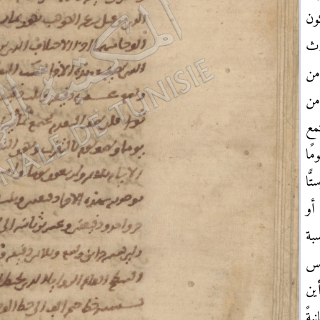
ون
اث
من
من
مع
ومًا
ًا
 أو
بة
مس
ين
ةً