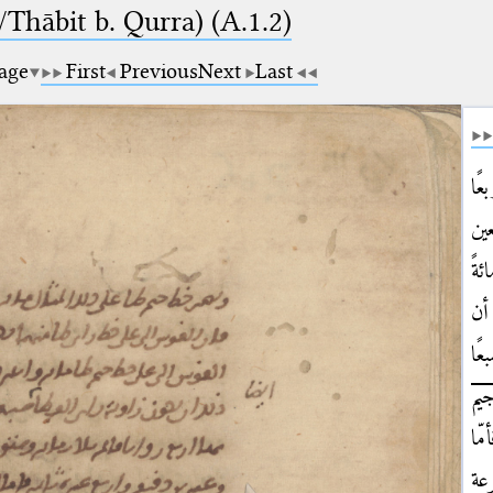
Thābit b. Qurra) (A.1.2)
page
First
Previous
Next
Last
ًا
ين
ئةً
أن
ًا
يم
ّا
عة