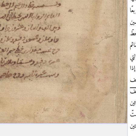
عًا
ين
طّ
ائم
تي
ذا
عف
لف
ثين
تّ
تين