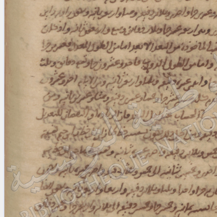
blank space (so that a search ends
at word boundaries).
Publications
Conference
Arabic Works
Arabic Manuscripts
Latin Works
Latin Manuscripts
Latin Early Prints
Images
Texts
beta
Glossary
Resources