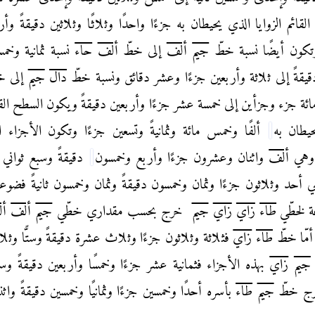
لقائم الزوايا الذي يحيطان به جزءًا واحدًا وثلاثًا وثلاثين دقيقةً وأرب
وتكون أيضًا
نسبة خطّ
جيم
ألف
إلى خطّ
ألف
حاء
نسبة ثمانية وخمس
قيقةً إلى ثلاثة وأربعين جزءًا وعشر دقائق
ونسبة خطّ
دال
جيم
إلى خ
ائة جزء وجزأين إلى خمسة عشر جزءًا وأربعين دقيقةً ويكون السطح
الق
حيطان به
ألفًا وخمس مائة وثمانيةً وتسعين جزءًا وتكون الأجزاء ال
وهي
ألف
واثنان وعشرون جزءًا وأربع وخمسون
دقيقةً وسبع ثواني إ
ي أحد وثلاثون
جزءًا وثمان وخمسون دقيقةً وثمان وخمسون ثانيةً فضو
عة لخطّي
طاء
زاي
زاي
جيم
خرج بحسب مقداري خطّي
جيم
ألف
أ
أمّا خطّ
طاء
زاي
فثلاثة وثلاثون جزءًا وثلاث
عشرة دقيقةً وستًّا وثلا
جيم
زاي
بهذه الأجزاء فثمانية عشر جزءًا وخمسًا وأربعين دقيقةً
وس
خرج خطّ
جيم
طاء
بأسره أحدًا وخمسين جزءًا وثمانيًا وخمسين دقيقةً واثن