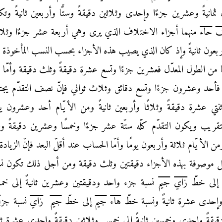
انيةً وعشرين جزءًا وإحدى وثلاثين دقيقةً وستًّا وأربعين ثانيةً وتك
ف
حاء
منهما أجزاء الاختلاف الذي يرى وهي أربعة عشر جزءًا وثل
بعون ثانيةً وإذ كان
الذي يصيب هذه الأجزاء بحسب النسب المأخوذة 
ّا من الطول المعدّل فعشرين جزءًا
وتسع عشرة دقيقةً وثلث دقيقة وأمّا 
 فأحد وعشرون جزءًا وتسع دقائق وثلاث
ثواني فإنّ نصف التقدّم يجت
اثنتي عشرة دقيقةً وثلاثًا وأربعين ثانيةً ومن الأيّام أحد وعشرون
ي
ريب ويكون التقدّم كلّه ستّة عشر جزءًا وخمسًا وعشرين دقيقةً وستّ
ومن
الأيّام ثلاثة وأربعون يومًا وأمّا الحساب عند أقلّ البعد فإنّ الزيادة
يل
موصوفة بهذه الأجزاء دقيقتين وثلث دقيقة ومن أجل ذلك تكون نس
لى خطّ
زاي
جيم
نسبة
جزء واحد ودقيقتين وعشرين ثانيةً إلى خ
 وإحدى عشرة ثانيةً ونسبة خطّ
هاء
جيم
إلى خطّ
جيم
زاي
نسبة جزأ
قيقةً وإحدى وخمسين ثانيةً إلى خمس وثلاثين دقيقةً وإحدى عشرة ثاني