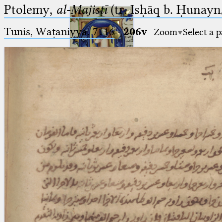
Ptolemy,
al-Majisṭī
(tr. Isḥāq b. Ḥunayn/
Tunis, Waṭaniyya, 7116
·
206v
Zoom
Select a 
Ptolemaeus
Arabus et Latinus
🔎︎
_
(the underscore) is the placeholder
Start
for exactly one character.
%
(the percent sign) is the
Project
placeholder for no, one or more
Team
than one character.
%%
(two percent signs) is the
News
placeholder for no, one or more
than one character, but not for
Jobs