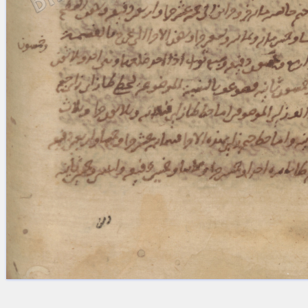
Licenses
·
FAQ
·
Contact
·
Impressum
·
Privacy
· 2013
Print 🖨