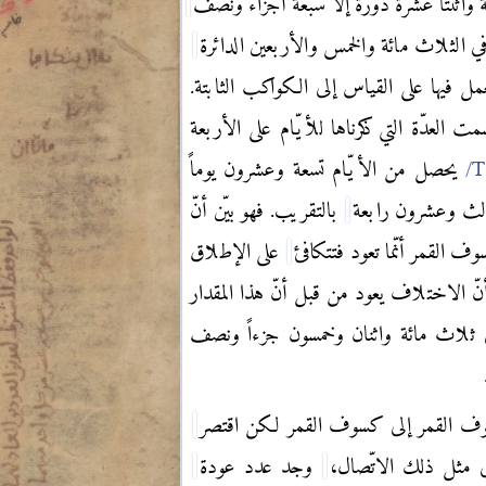
 واثنتا عشرة دورة إلّا سبعة أجزاء ونصف
 الثلاث مائة والخمس والأربعين الدائرة
عمل فيها على القياس إلى الكواكب الثابتة.
العدّة التي ذكرناها للأيّام على الأربعة
يحصل من الأيّام تسعة وعشرون يوماً
الث وعشرون رابعة
بالتقريب. فهو بيّن أنّ
 القمر أنّما تعود فتتكافئ
على الإطلاق
ا أنّ الاختلاف يعود من قبل أنّ هذا المقدار
لاث مائة واثنان وخمسون جزءاً ونصف
 القمر إلى كسوف القمر لكن اقتصر
 مثل ذلك الاتّصال،
وجد عدد عودة