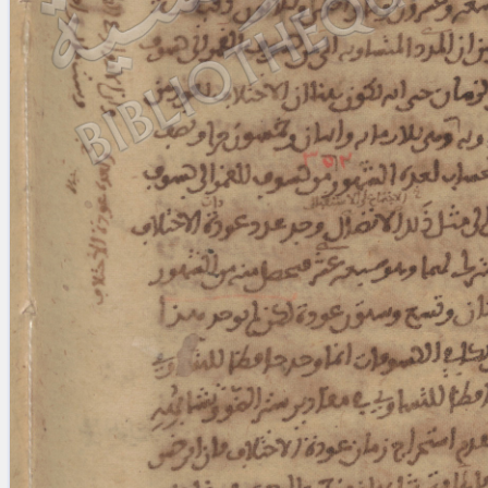
Licenses
·
FAQ
·
Contact
·
Impressum
·
Privacy
· 2013
Print 🖨