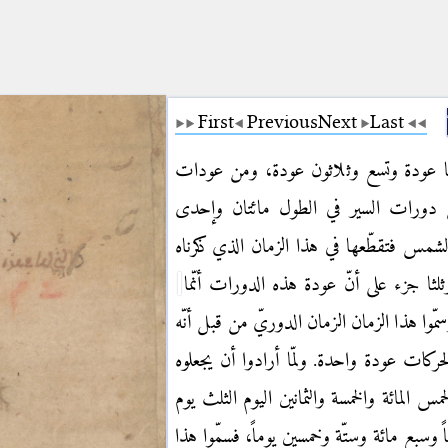
First
Previous
Next
Last
 عودة وتسع وثلاثون عودة، ومن عودات
 دورات السير في الطول مائتان وإحدى
شمس فتقطّعها في هذا الزمان الذي ذكرناه
ا جزء على أنّ عودة هذه الدورات أنّما
ّوا هذا الزمان الزمان الدوريّ من قبل أنّه
كات عودة واحدة. ولمّا أرادوا أن يجعلوه
س المائة والخمسة والثمانين اليوم الثلث يوم
وسبع مائة وستّة وخمسين يوماً، فسمّوا هذا