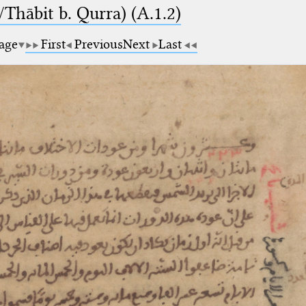
Thābit b. Qurra) (A.1.2)
page
First
Previous
Next
Last