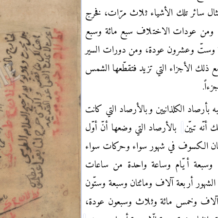
مثال سائر تلك الأشياء ثلاث مرّات، فخرج
اً، ومن عودات الاختلاف سبع مائة وسبع
وستّ وعشرون عودة، ومن دورات السير
ذلك الأجزاء التي تزيد فتقطّعها الشمس
زءاً.
 بأرصاد الكلذانيين وبالأرصاد التي كانت
أنّه تبيّن
بالأرصاد التي وضعها أنّ أوّل
ان الكسوف في شهور سواء وحركات سواء
 وسبعة أيّام وساعة واحدة من ساعات
ن الشهور أربعة آلاف ومائتان وسبعة وستّون
ة آلاف وخمس مائة وثلاث وسبعون عودة،