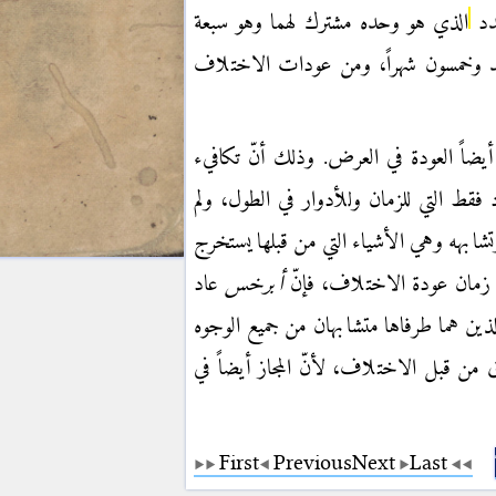
دد
الذي هو وحده مشترك لهما وهو سبعة
د وخمسون شهراً، ومن عودات الاختلاف
ضاً العودة في العرض. وذلك أنّ تكافيء
 فقط التي للزمان وللأدوار في الطول، ولم
تشابهه وهي الأشياء التي من قبلها يستخرج
ج زمان عودة الاختلاف، فإنّ
أبرخس
عاد
ين هما طرفاها متشابهان من جميع الوجوه
ق من قبل الاختلاف، لأنّ المجاز أيضاً في
First
Previous
Next
Last