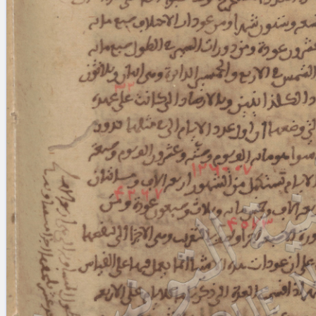
blank space (so that a search ends
at word boundaries).
Publications
Conference
Arabic Works
Arabic Manuscripts
Latin Works
Latin Manuscripts
Latin Early Prints
Images
Texts
beta
Glossary
Resources