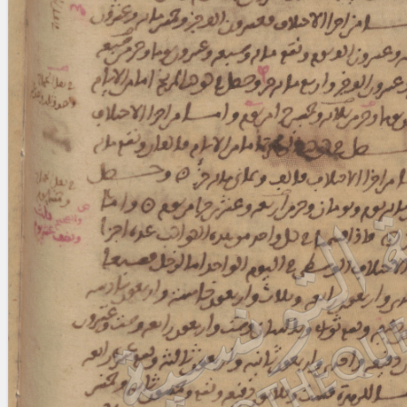
blank space (so that a search ends
at word boundaries).
Publications
Conference
Arabic Works
Arabic Manuscripts
Latin Works
Latin Manuscripts
Latin Early Prints
Images
Texts
beta
Glossary
Resources