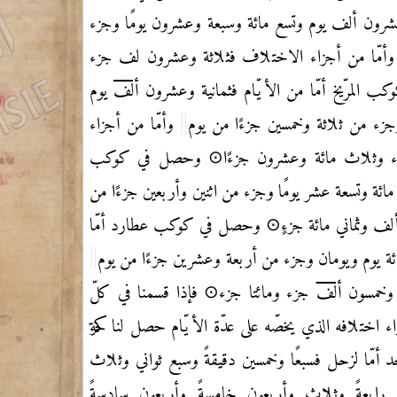
وعشرون ألف يوم وتسع مائة وسبعة وعشرون يومًا وجزء
أمّا من أجزاء الاختلاف فثلاثة وعشرون لف جزء
المرّيخ أمّا من الأيّام
فثمانية وعشرون
ألف
يوم
وجزء من ثلاثة وخمسين جزءًا من يوم
وأمّا من أجزاء
وثلاث مائة وعشرون جزءًا⊙ وحصل في كوكب
 مائة
وتسعة عشر يومًا وجزء من اثنين وأربعين جزءًا من
ألف وثماني مائة جزءٍ⊙ وحصل
في كوكب عطارد أمّا
مائة يوم ويومان وجزء من أربعة وعشرين جزءًا من يوم
 وخمسون
ألف
جزء ومائتا جزء⊙ فإذا قسمنا في كلّ
اء
اختلافه الذي يخصّه على عدّة الأيّام حصل لنا حركة
 أمّا لزحل فسبعًا
وخمسين دقيقةً وسبع ثواني وثلاث
 رابعةً وثلاث وأربعون خامسةً وأربعون سادسةً