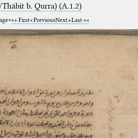
Thābit b. Qurra) (A.1.2)
page
First
Previous
Next
Last