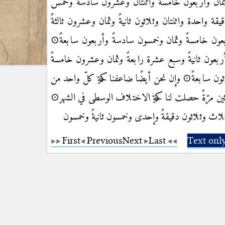
ثمان وأربعون خامسةً
واثنتان وعشرون سادسةً وخمس
يقة واحدة واثنتان وثلاثون
ثانيةً وثمان وعشرون ثالثةً
ربعون خامسةً وثمان وخمسون سادسةً
وأربعون سابعةً⊙
بعون ثانيةً وسبع عشرة رابعةً
وثمان وعشرون خامسةً
ون سابعةً⊙ وإن نحن أيضًا ضاعفنا
حركة كلّ واحد من
ثين مرّةً حصلت لنا حركة الاختلاف الوسطى
في الشهر⊙
ثلاث وثلاثون دقيقةً وإحدى وخمسون ثانيةً وخمسون
First
Previous
Next
Last
Text onl