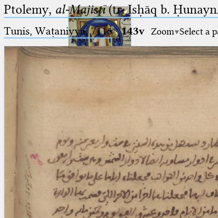
Ptolemy,
al-Majisṭī
(tr. Isḥāq b. Ḥunayn/
Tunis, Waṭaniyya, 7116
·
143v
Zoom
Select a 
Ptolemaeus
Arabus et Latinus
🔎︎
_
(the underscore) is the placeholder
Start
for exactly one character.
%
(the percent sign) is the
Project
placeholder for no, one or more
Team
than one character.
%%
(two percent signs) is the
News
placeholder for no, one or more
than one character, but not for
Jobs