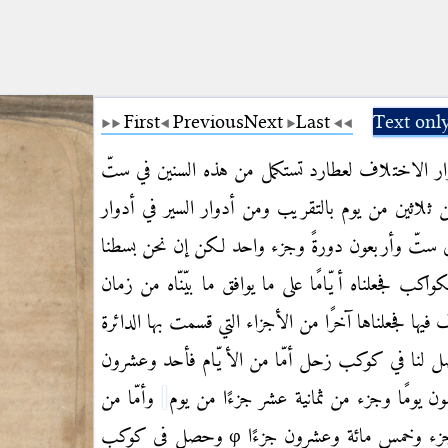
First
Previous
Next
Last
Text onl
دوار الاختلاف لعطارد تستكمل من هذه السنين في ستّ
ثلاثين من يوم بالتقريب ومن أدوار السير في أدوار
ي ستّ وأربعون
دورةً وجزء واحد لكن إن نحن بسطنا
اكب فجعلناه أيّامًا على ما يوافق ما
بيّنّاه من زمان
فيها فجعلناها آخرًا من الأجزاء التي قسمت بها الدائرة
ل لنا في كوكب زحل أمّا من الأيّام فأحد وعشرون
ن يومًا وجزء من ثمانية عشر جزءًا من يوم
وأمّا من
جزء وخمس مائة وعشرون
جزءًا
φ
وحصل في كوكب