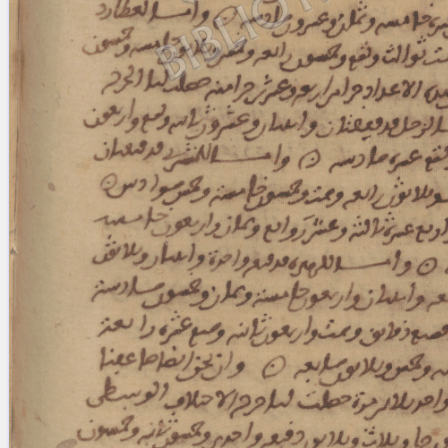
Licenses
·
FAQ
·
Contact
·
Impressum
·
Privacy
· 2013
Print 🖨