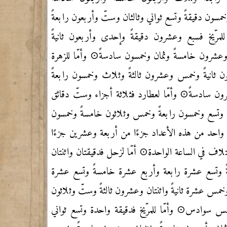
مسون دقيقةً وتسع ثواني وثالثان وستّ وأربعون رابعةً
لمرّيخ فسبع وعشرون دقيقةً وإحدى وأربعون ثانيةً
عشرون خامسةً وثمان وخمسون سادسةً⊙ وأمّا للزهرة
ون ثانيةً وخمس
وعشرون ثالثةً وثلاث وخمسون رابعةً
ون سادسةً⊙ وأمّا لعطارد
فثلاثة أجزاء وستّ دقائق
 وتسع وخمسون رابعةً وخمس وثلاثون خامسةً وخمسون
واحد من هذه الأعداد جزءًا من أربعة وعشرين جزءًا
اف في الساعة الواحدة⊙ أمّا لزحل فدقيقتان واثنتان
ةً وتسع عشرة رابعة وأربع عشرة خامسةً وتسع عشرة
خمس عشرة ثانيةً واثنتان وعشرون ثالثةً وستّ وثلاثون
 وخمس سوادس⊙
وأمّا للمرّيخ فدقيقة واحدة وتسع ثواني