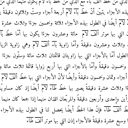
ع الذي من خطّ
ألف
باء
مع الذي من خطّ
باء
لام
يكون منهما الذي من
ه الأجزاء يتبيّن
أنّ خطّ
باء
لام
أربعة أجزاء وستّ وثلاثون دقيقةً 
لام
أيضًا في الطول بهذه الأجزاء ثلاثة وخمسين جزءًا
وثلاث عشرة دق
 التي بها موتر
ألف
لام
مائة وعشرون جزءًا يكون بها أمّا خطّ
با
ء
وثلاث وعشرون دقيقةً وأمّا زاوية
باء
ألف
لام
وهي زاوية
الزيا
لطول أمّا بالأجزاء التي بها
زاويتان قائمتان ثلاث مائة وستّون جزءًا 
خمسون دقيقةً وأمّا بالأجزاء التي بها أربع زوايا
قائمة ثلاث مائة و
 أجزاء وثمان وخمسون
دقيقةً وأيضًا لأنّ الأجزاء التي بها خطّ
ألف
لام
ث
ا وثلاث عشرة دقيقةً يصير بها خطّ
طاء
لام
أيضًا إذ كان مساويًا 
ين وإحدى
وأربعين دقيقةً والمربّعان اللذان منهما إذا جمعا كان منهما ال
طّ
ألف
طاء
فإنّ هذا الخطّ
أيضًا يحصل لنا في الطول بهذه الأجزاء 
 وسبع عشرة دقيقةً فالأجزاء إذن التي بها
موتر
ألف
طاء