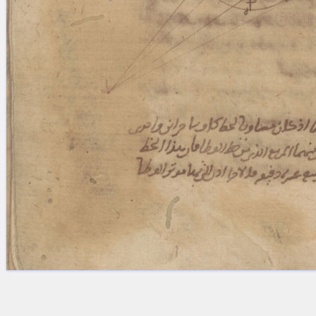
Licenses
·
FAQ
·
Contact
·
Impressum
·
Privacy
· 2013
Print 🖨