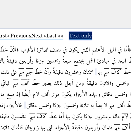
irst
Previous
Next
Last
Text only
مّا في الميل الأعظم الذي يكون في نصف الدائرة الأقرب فلأنّ خطّ
ّ
البعد في مبادئ الحمل يجتمع سبعةً وخمسين جزءًا وأربعين دقيقةً بال
ّ خطّ
كاف
ميم
بها
اثنتان وعشرون
دقيقةً وأنّ خطّ
جيم
ميم
على ذلك ا
ء وخمس وثلاثون دقيقةً ومن أجل ذلك يصير خطّ
ألف
ميم
الباقي
ا وخمس دقائق وبهذه الأجزاء يكون موتر
ألف
لام
أيضًا إذ مبلغ ما 
طّ
ألف
ميم
لا يعبأ به ثلاثة وخمسون جزءًا وخمس دقائق
فالأجزاء إذن
لام
مائة وعشرون جزءًا يكون بها أمّا خطّ
كاف
ميم
فخمسون دقيقة و
ألف
ميم
فثمان وأربعون دقيقةً بالأجزاء التي بها زاويتان قائمتان ثلاث