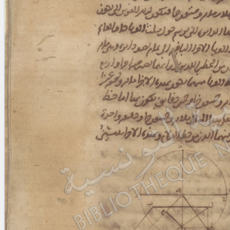
blank space (so that a search ends
at word boundaries).
Publications
Conference
Arabic Works
Arabic Manuscripts
Latin Works
Latin Manuscripts
Latin Early Prints
Images
Texts
beta
Glossary
Resources