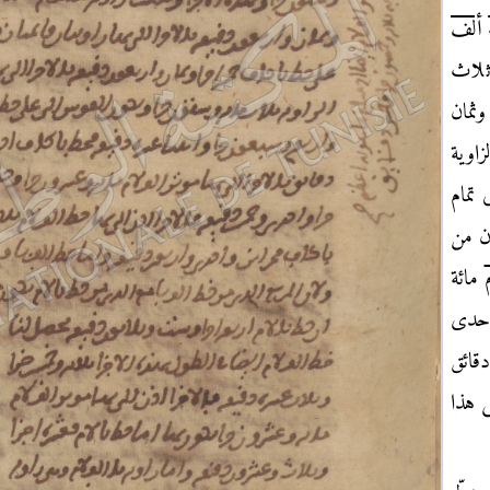
ألف
 ثلاث
ثمان
لزاوية
 تمام
 من
مائة
إحدى
قائق
 هذا