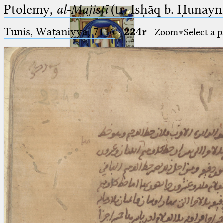
Ptolemy,
al-Majisṭī
(tr. Isḥāq b. Ḥunayn/
Tunis, Waṭaniyya, 7116
·
224r
Zoom
Select a 
Ptolemaeus
Arabus et Latinus
🔎︎
_
(the underscore) is the placeholder
Start
for exactly one character.
%
(the percent sign) is the
Project
placeholder for no, one or more
Team
than one character.
%%
(two percent signs) is the
News
placeholder for no, one or more
than one character, but not for
Jobs