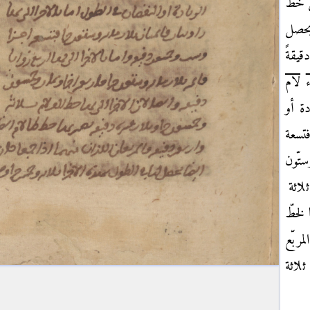
 خطّ
يحصل
يقةً
ء
لام
دة أو
فتسعة
ستّون
لاثة
لخطّ
مربّع
ثلاثة