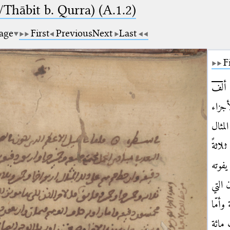
Thābit b. Qurra) (A.1.2)
page
First
Previous
Next
Last
F
ألف
أجزاء
لمثال
ثلاثةً
يفوته
 التي
أمّا
 مائة