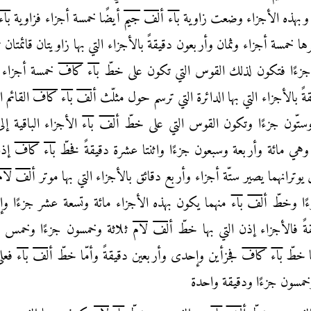
ا وبهذه الأجزاء وضعت زاوية
باء
ألف
جيم
أيضًا خمسة أجزاء فزاوية
باء
ها خمسة أجزاء
وثمان وأربعون دقيقةً بالأجزاء التي بها زاويتان قائمتان
 جزءًا فتكون لذلك القوس التي تكون
على خطّ
باء
كاف
خمسة أجزاء و
ً بالأجزاء التي بها الدائرة التي ترسم حول مثلّث
ألف
باء
كاف
القائم
ا
ستّون جزءًا وتكون القوس التي على خطّ
ألف
باء
الأجزاء الباقية إلى
وهي مائة
وأربعة وسبعون جزءًا واثنتا عشرة دقيقةً فخطّ
باء
كاف
إذن
ن يوترانهما يصير ستّة أجزاء وأربع
دقائق بالأجزاء التي بها موتر
ألف
لام
ًا وخطّ
ألف
باء
منهما يكون بهذه الأجزاء مائة وتسعة عشر
جزءًا و
ً فالأجزاء إذن التي بها خطّ
ألف
لام
ثلاثة وخمسون جزءًا وخمس د
ا خطّ
باء
كاف
فجزأين وإحدى وأربعين دقيقةً وأمّا خطّ
ألف
باء
فعلى
 وخمسون جزءًا ودقيقة واحدة