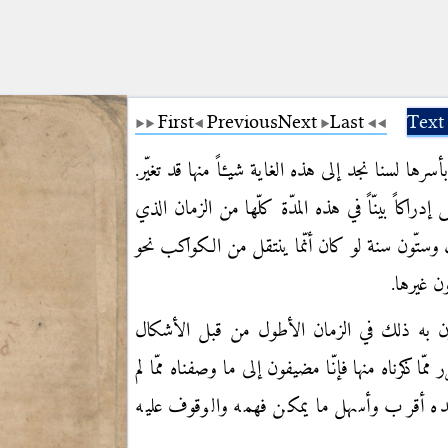
First
Previous
Next
Last
Text
ها لسنا نجد إلى هذه الغاية شيءاً منها قد تغيّر.
اكاً بينّاً في هذه المدّة كلّها من الزمان الذي
 وستّون سنة لو كان أنّما ينتقل من الكواكب نحو
ن غيرها.
رون به ذلك في الزمان الأطول من قبل الأشكال
ر ممّا ذكرناه منها فإنّا مضيفون إلى ما وصفناه ممّا لم
نا رصده أقرب وأسهل ما يمكن فهمه والوقوف عليه