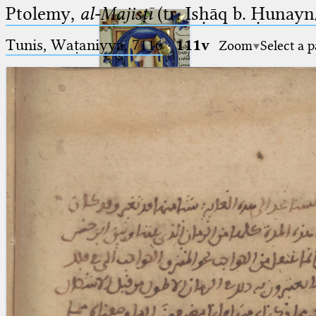
Ptolemy,
al-Majisṭī
(tr. Isḥāq b. Ḥunayn/
Tunis, Waṭaniyya, 7116
·
111v
Zoom
Select a 
Ptolemaeus
Arabus et Latinus
🔎︎
_
(the underscore) is the placeholder
Start
for exactly one character.
%
(the percent sign) is the
Project
placeholder for no, one or more
Team
than one character.
%%
(two percent signs) is the
News
placeholder for no, one or more
than one character, but not for
Jobs