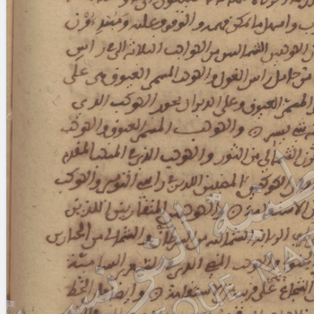
blank space (so that a search ends
at word boundaries).
Publications
Conference
Arabic Works
Arabic Manuscripts
Latin Works
Latin Manuscripts
Latin Early Prints
Images
Texts
beta
Glossary
Resources