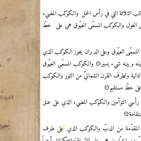
كب الثلاثة التي في رأس الحمل
والكوكب المضيء
 الغول والكوكب المسمّى العيّوق هي على
خطّ
ى المسمّى العيّوق وعلى الدبران يجوز الكوكب الذي
ينه وبينه شيء يسير⊙ والكوكب المسمّى العيّوق
تالية ولطرف القرن الشماليّ من الثور والكوكب
لى خطّ مستقيم⊙
في رأسي التوأمين والكوكب المضيء الذي على عنق
ستقامة⊙
جل المقدّمة من الدبّ والكوكب الذي
على طرف
ّ من الجبّارين هي على الاستقامة
φ
وكذلك أيضاً