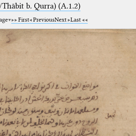
Thābit b. Qurra) (A.1.2)
page
First
Previous
Next
Last