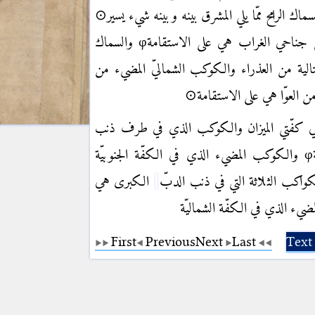
ماك الرامح ممّا يلي المشرق بينه وبينه شيء يسير⊙
ى جناحي الغراب هي على الاستقامة
φ
والسماك
لية من العذراء والكوكب الشماليّ المضيء من
 من العوّا هي على الاستقامة⊙
ن في كفّتي الميزان والكوكب الذي في طرف ذنب
φ
والكوكب المضيء الذي في الكفّة الجنوبيّة
واكب الثلاثة التي في ذنب الدبّ
الكبرى هي
ضيء الذي في الكفّة الشماليّة
First
Previous
Next
Last
Text