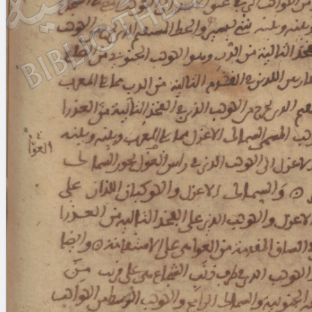
Licenses
·
FAQ
·
Contact
·
Impressum
·
Privacy
· 2013
Print 🖨