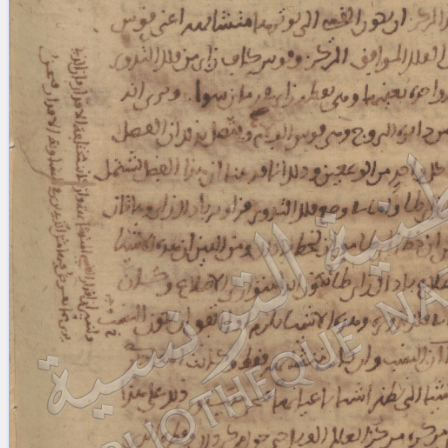
blank space (so that a search ends
at word boundaries).
Publications
Conference
Arabic Works
Arabic Manuscripts
Latin Works
Latin Manuscripts
Latin Early Prints
Images
Texts
beta
Glossary
Resources