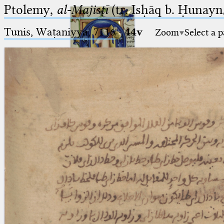
Ptolemy,
al-Majisṭī
(tr. Isḥāq b. Ḥunayn/
Tunis, Waṭaniyya, 7116
·
44v
Zoom
Select a 
Ptolemaeus
Arabus et Latinus
🔎︎
_
(the underscore) is the placeholder
Start
for exactly one character.
%
(the percent sign) is the
Project
placeholder for no, one or more
Team
than one character.
%%
(two percent signs) is the
News
placeholder for no, one or more
than one character, but not for
Jobs