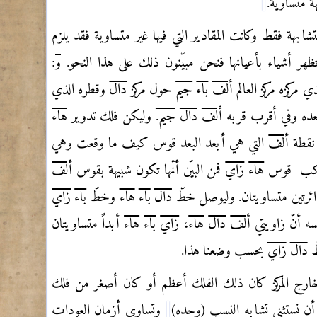
 متساوية.
شابهة فقط وكانت المقادير التي فيها غير متساوية فقد يلزم
تظهر أشياء بأعيانها فنحن مبيّنون ذلك على هذا النحو.
و
:
 مركزه مركز العالم
ألف
باء
جيم
حول مركز
دال
وقطره الذي
عده وفي أقرب قربه
ألف
دال
جيم.
وليكن فلك تدوير
هاء
نقطة
ألف
التي هي أبعد البعد قوس كيف ما وقعت وهي
وكب
قوس
هاء
زاي
فمن البيّن أنّها تكون شبيهة بقوس
ألف
دائرتين متساويتان. وليوصل خطّ
دال
باء
هاء
وخطّ
باء
زاي
فسه أنّ زاويتي
ألف
دال
هاء
،
زاي
باء
هاء
أبداً متساويتان
ّ
دال
زاي
بحسب وضعنا هذا.
خارج المركز كان ذلك الفلك أعظم أو كان أصغر من فلك
عد أن نستثني تشابه النسب (وحده)
وتساوي أزمان العودات