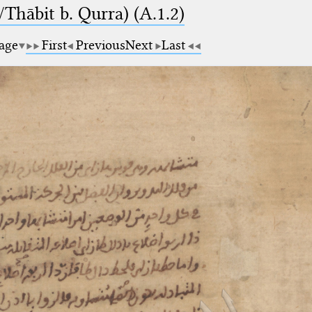
Thābit b. Qurra) (A.1.2)
page
First
Previous
Next
Last