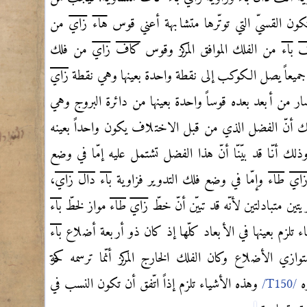
كون القسيّ التي توتّرها متشابهة أعني قوس
هاء
زاي
من
ف
باء
من الفلك الموافق المركز وقوس
كاف
زاي
من فلك
 جميعاً يصل الكوكب إلى نقطة واحدة بعينها وهي نقطة
زاي
ر من أبعد بعده قوساً واحدة بعينها من دائرة البروج وهي
 أنّ الفضل الذي من قبل الاختلاف يكون واحداً بعينه
ك أنّا قد بيّنّا أنّ هذا الفضل تشتمل عليه إمّا في وضع
اي
طاء
وإمّا في وضع فلك التدوير فزاوية
باء
دال
زاي
،
تين متبادلتين لأنّه قد تبيّن أنّ خطّ
زاي
طاء
مواز لخطّ
باء
ياء تلزم بعينها في الأبعاد كلّها إذ كان ذو أربعة أضلاع
باء
ازي الأضلاع وكان الفلك الخارج المركز أنّما ترسمه حركة
ه
وهذه الأشياء تلزم إذاً اتّفق أن تكون النسب في