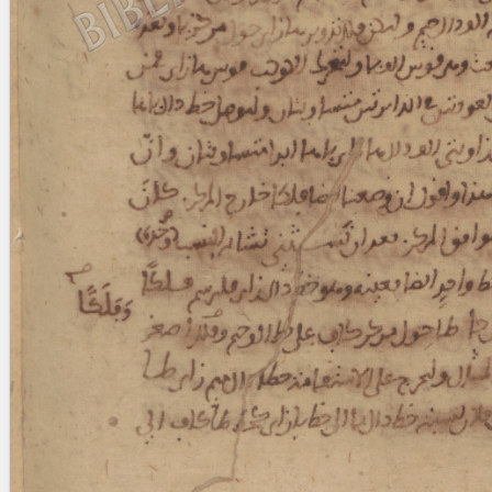
Licenses
·
FAQ
·
Contact
·
Impressum
·
Privacy
· 2013
Print 🖨