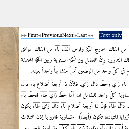
First
Previous
Next
Last
Text only
من الفلك الخارج المركز وقوس
ألف
باء
من الفلك الموافق
التدوير، وإنّ الفضل بين الحركة المستوية وبين الحركة المختلفة
في كلّ واحد من الوضعين أمراً متشابهاً واحداً بعينه.
باء
زاي
وخطّ
دال
زاي
. فلأنّ ذا أربعة أضلاع
باء
دال
ساوية كلّ واحد للمقابل له، أمّا خطّ
زاي
طاء
فلخطّ
باء
ّ
دال
طاء
فإنّ ذا أربعة أضلاع
باء
دال
زاي
طاء
يكون
يا المتبادلة تكون (أيضاً)
متساوية فالزوايا إذن الثلاث
ية
ألف
دال
باء
وزاوية
زاي
باء
كاف
متساوية. فيجب من