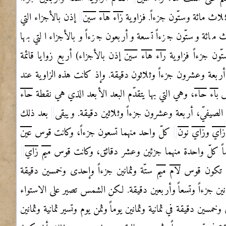
 ثلاث مائة وستّون جزءاً. فزاوية
زاء
هاء
سين
إذن بالأجزاء التي
ث مائة وستّون جزءاً تسعة وأربعون جزءاً وبالأجزاء التي بها
تّون جزءاً فزاوية
راء
هاء
سين
إذن بالأجزاء) أربع زوايا قائمة
أربعة وعشرون جزءاً وثلاثون دقيقة. وإذ كانت هذه الزاوية عند
وس
باء
حاء
، وهي التي بها يتقدّم البعد الأبعد الذي هي نقطة
حاء
صيفيّ، أربعة وعشرون جزءاً وثلاثين دقيقة. ويبقى
بعد ذلك
زاي
و
زاي
نون
كلّ واحد منهما تسعون جزءاً، وكانت قوس
عين
ً كلّ واحدة منهما جزئين وعشر دقائق، وكانت قوس
ميم
زاي
تكون قوس
لام
ميم
ستّة وثمانين جزءاً وإحدى وخمسين دقيقة
انين جزءاً وتسعاً وأربعين دقيقة. لكن الشمس تصير على الاستواء
خمسين دقيقة في ثمانية وثمانين يوماً وثمن يوم وتسير ثمانية وثمانين