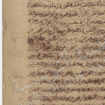
blank space (so that a search ends
at word boundaries).
Publications
Conference
Arabic Works
Arabic Manuscripts
Latin Works
Latin Manuscripts
Latin Early Prints
Images
Texts
beta
Glossary
Resources