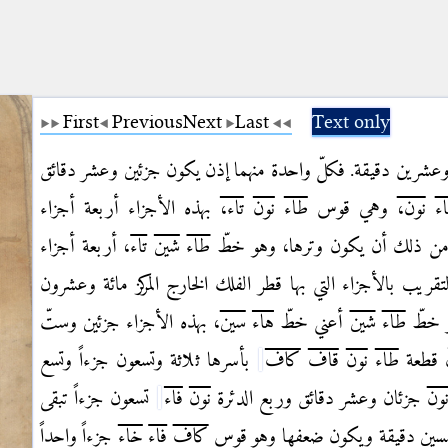
First
Previous
Next
Last
Text only
وعشرين دقيقة. فكلّ واحدة منهما إذن يكون جزئين وعشر دقائق
ء
نون،
وهي قوس
طاء
نون
تاء،
بهذه الأجزاء أربعة أجزاء
ن ذلك أن يكون وترها، وهو خطّ
طاء
شين
تاء
، أربعة أجزاء
لتقريب بالأجزاء التي بها قطر الفلك الخارج المركز مائة وعشرون
و خطّ
طاء
شين
أعني خطّ
هاء
سين
، بهذه الأجزاء جزئين وستّ
ّ قطعة
طاء
نون
قاف
كاف
بأسرها ثلاثة وتسعون جزءاً وتسع
ون
جزئان وعشر دقائق وربع الدئرة
نون
فاء
تسعون جزءاً تبقى
مسين دقيقة ويكون ضعفها وهو قوس
كاف
فاء
خاء
جزءاً واحداً