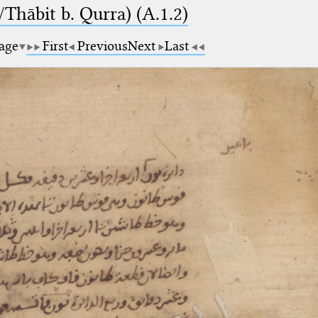
Thābit b. Qurra) (A.1.2)
page
First
Previous
Next
Last