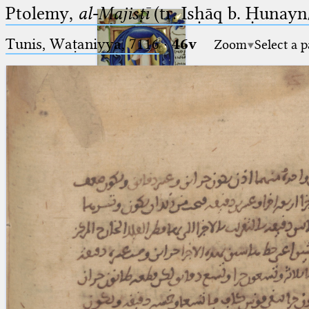
Ptolemy,
al-Majisṭī
(tr. Isḥāq b. Ḥunayn/
Tunis, Waṭaniyya, 7116
·
46v
Zoom
Select a 
Ptolemaeus
Arabus et Latinus
🔎︎
_
(the underscore) is the placeholder
Start
for exactly one character.
%
(the percent sign) is the
Project
placeholder for no, one or more
Team
than one character.
%%
(two percent signs) is the
News
placeholder for no, one or more
than one character, but not for
Jobs