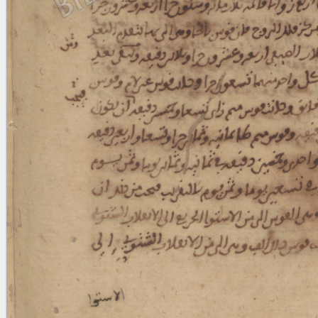
Licenses
·
FAQ
·
Contact
·
Impressum
·
Privacy
· 2013
Print 🖨