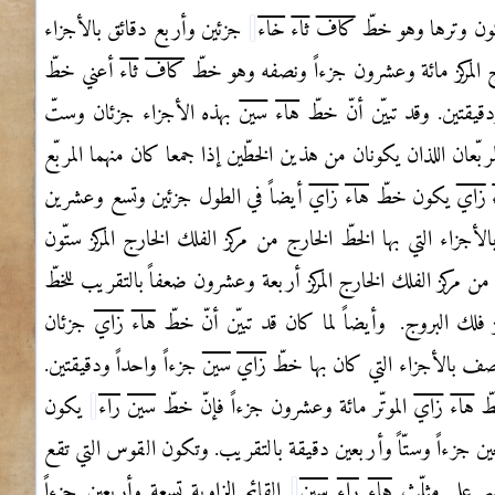
يكون وترها وهو خطّ
كاف
ثاء
خاء
جزئين وأربع دقائق بالأجزاء
رج المركز مائة وعشرون جزءاً ونصفه وهو خطّ
كاف
ثاء
أعني خطّ
قيقتين. وقد تبيّن أنّ خطّ
هاء
سين
بهذه الأجزاء جزئان وستّ
بّعان اللذان يكونان من هذين الخطّين إذا جمعا كان منهما المربّع
زاي
يكون خطّ
هاء
زاي
أيضاً في الطول جزئين وتسع وعشرين
لأجزاء التي بها الخطّ الخارج من مركز الفلك الخارج المركز ستّون
 من مركز الفلك الخارج المركز أربعة وعشرون ضعفاً بالتقريب للخطّ
ز فلك البروج.
وأيضاً لما كان قد تبيّن أنّ خطّ
هاء
زاي
جزئان
ف بالأجزاء التي كان بها خطّ
زاي
سين
جزءاً واحداً ودقيقتين.
طّ
هاء
زاي
الموتّر مائة وعشرون جزءاً فإنّ خطّ
سين
راء
يكون
ين جزءاً وستّاً وأربعين دقيقة بالتقريب. وتكون القوس التي تقع
رسم على مثلّث
هاء
راء
سين
القائم الزاوية تسعة وأربعين جزءاً