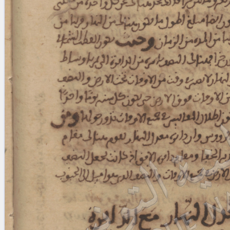
blank space (so that a search ends
at word boundaries).
Publications
Conference
Arabic Works
Arabic Manuscripts
Latin Works
Latin Manuscripts
Latin Early Prints
Images
Texts
beta
Glossary
Resources