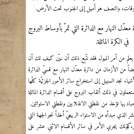
وقات، والنصف هو أميل إلى الجنوب تحت الأرض.
معدّل النهار مع الدائرة التي تمرّ بأوساط البروج
في الكرة المائلة.
ي يعلم من أمر الميول فقد نتّبع ذلك أن نبيّن كيف لك أن
ً من الأزمان من دائرة معدّل النهار مع قسيّ الدائرة
أشياء نجد السبيل إلى استخراج سائر الأمور الجزئيّة كلّها
ملون في ذلك ألقاب البروج على أقسام الدائرة المائلة
 مباديها تؤخذ من نقطتي الانقلابين ونقطتي الاستوائين.
ر الذي مبدأه من الاستواء الربيعيّ أخذاً نحو الجهة التي
لثور، وكذلك يجري الأمر في سائر الأقسام الاثني عشر على