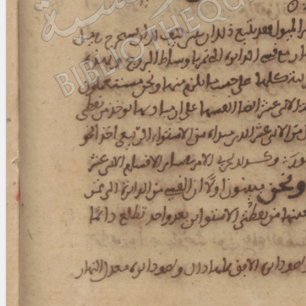
Licenses
·
FAQ
·
Contact
·
Impressum
·
Privacy
· 2013
Print 🖨