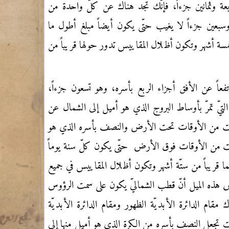
 وثمانين جزءاً، فإنّك تجد هناك عن كلّ واحدة من
سبعين جزءاً لا يغيب حتّى يكون أيضاً مبلغ أطول ما
مسة أشهر وتكون أظلال المقاييس تدور حولها قريباً من
اً عن الأفق أجزاء الربع بأسره، وهو تسعون جزءاً،
لتيّ تمرّ بأوساط البروج الذي هو أميل إلى الشمال عن
ي وقت من الأوقات تحت الأرض والنصف بأسره الذي هو
وقت من الأوقات فوق الأرض
حتّى يكون كلّ سنة يوماً
ما قريباً من ستّة أشهر وتكون أظلال المقاييس في جميع
 هذه الميل أنّ قطب الشماليّ يكون على سمت الرؤوس
ك مقام الدائرة الأبديّة الظهور ومقام الدائرة الأبديّة
نت تجعل النصف بأسره من الكرة الذي هو أميل منها إلى