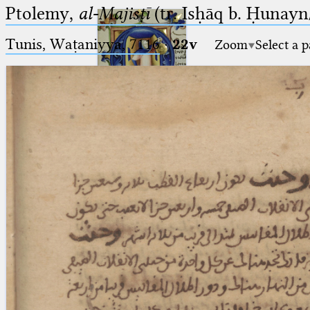
Ptolemy,
al-Majisṭī
(tr. Isḥāq b. Ḥunayn/
Tunis, Waṭaniyya, 7116
·
22v
Zoom
Select a 
Ptolemaeus
Arabus et Latinus
🔎︎
_
(the underscore) is the placeholder
Start
for exactly one character.
%
(the percent sign) is the
Project
placeholder for no, one or more
Team
than one character.
%%
(two percent signs) is the
News
placeholder for no, one or more
than one character, but not for
Jobs