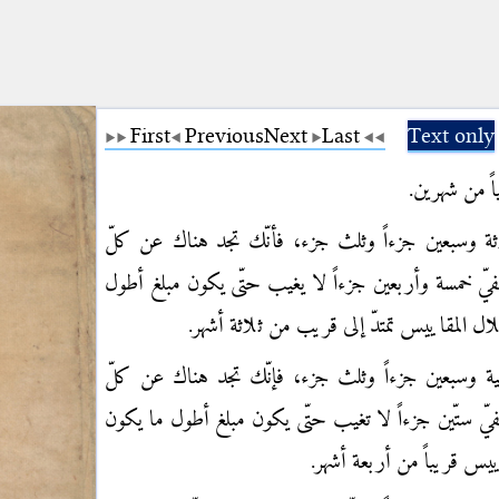
First
Previous
Next
Last
Text only
ً من شهرين.
 وسبعين جزءاً وثلث جزء، فأنّك تجد هناك عن كلّ
ّ خمسة وأربعين جزءاً لا يغيب حتّى يكون مبلغ أطول
ال المقاييس تمتدّ إلى قريب من ثلاثة أشهر.
ة وسبعين جزءاً وثلث جزء، فإنّك تجد هناك عن كلّ
ّ ستّين جزءاً لا تغيب حتّى يكون مبلغ أطول ما يكون
ييس قريباً من أربعة أشهر.