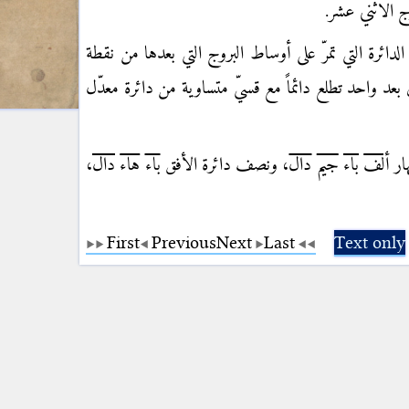
 الاثني عشر.
 الدائرة التي تمرّ على أوساط البروج التي بعدها من نقطة
 بعد واحد تطلع دائماً مع قسيّ متساوية من دائرة معدّل
ار
ألف
باء
جيم
دال
، ونصف دائرة الأفق
باء
هاء
دال
،
First
Previous
Next
Last
Text only