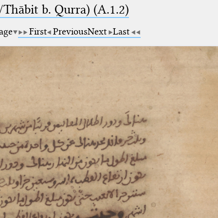
Thābit b. Qurra) (A.1.2)
page
First
Previous
Next
Last